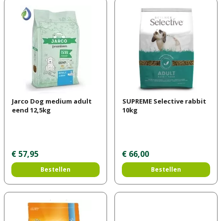
Jarco Dog medium adult
SUPREME Selective rabbit
eend 12,5kg
10kg
€
57
,
95
€
66
,
00
Bestellen
Bestellen