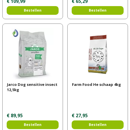
€
109
,
99
€
65
,
29
Bestellen
Bestellen
Jarco Dog sensitive insect
Farm Food He schaap 4kg
12,5kg
€
89
,
95
€
27
,
95
Bestellen
Bestellen