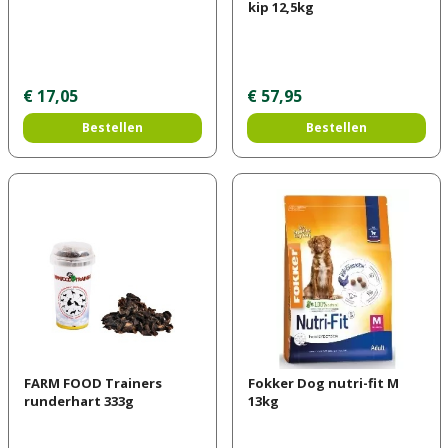
kip 12,5kg
€
17
,
05
€
57
,
95
Bestellen
Bestellen
FARM FOOD Trainers
Fokker Dog nutri-fit M
runderhart 333g
13kg