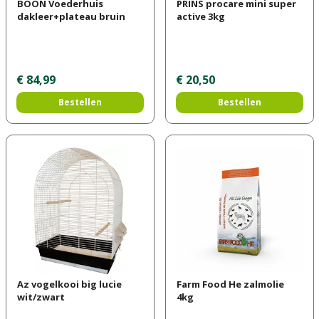
BOON Voederhuis
PRINS procare mini super
dakleer+plateau bruin
active 3kg
€
84
,
99
€
20
,
50
Bestellen
Bestellen
Az vogelkooi big lucie
Farm Food He zalmolie
wit/zwart
4kg