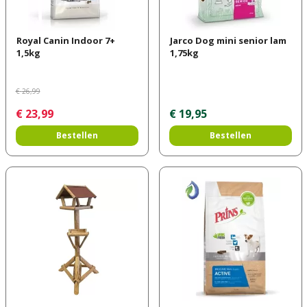
Royal Canin Indoor 7+
Jarco Dog mini senior lam
1,5kg
1,75kg
€
26
,
99
€
23
,
99
€
19
,
95
Bestellen
Bestellen