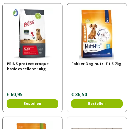
PRINS protect croque
Fokker Dog nutri-fit S 7kg
basic excellent 10kg
€
60
,
95
€
36
,
50
Bestellen
Bestellen