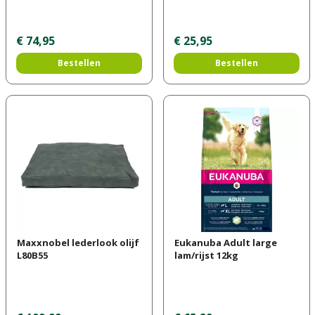
€
74
,
95
€
25
,
95
Bestellen
Bestellen
Maxxnobel lederlook olijf
Eukanuba Adult large
L80B55
lam/rijst 12kg