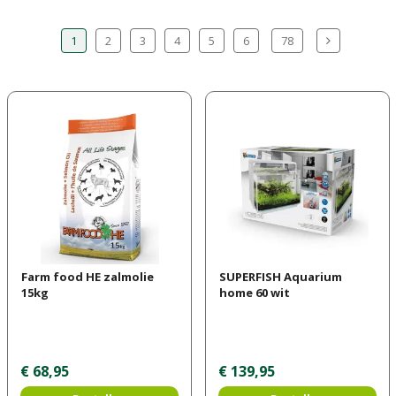
1
2
3
4
5
6
78
Farm food HE zalmolie
SUPERFISH Aquarium
15kg
home 60 wit
€
68
,
95
€
139
,
95