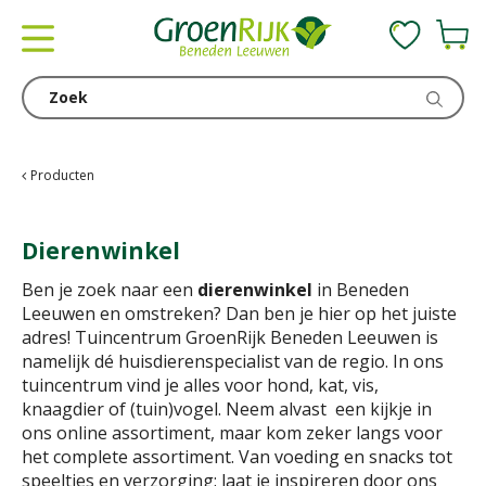
G
a
n
a
a
r
c
Producten
o
n
Dierenwinkel
t
e
Ben je zoek naar een
dierenwinkel
in Beneden
n
Leeuwen en omstreken? Dan ben je hier op het juiste
t
adres! Tuincentrum GroenRijk Beneden Leeuwen is
namelijk dé huisdierenspecialist van de regio. In ons
tuincentrum vind je alles voor hond, kat, vis,
knaagdier of (tuin)vogel. Neem alvast een kijkje in
ons online assortiment, maar kom zeker langs voor
het complete assortiment. Van voeding en snacks tot
speeltjes en verzorging: laat je inspireren door ons