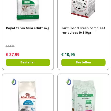
Royal Canin Mini adult 4kg
Farm Food Fresh compleet
rundvlees 9x110gr
€
34
,
99
€
27
,
99
€
10
,
95
Bestellen
Bestellen