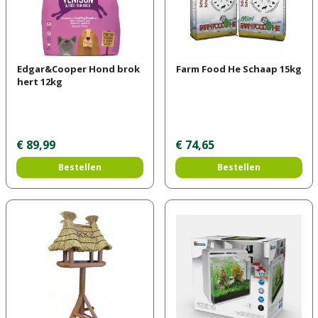
Edgar&Cooper Hond brok
Farm Food He Schaap 15kg
hert 12kg
€
89
,
99
€
74
,
65
Bestellen
Bestellen