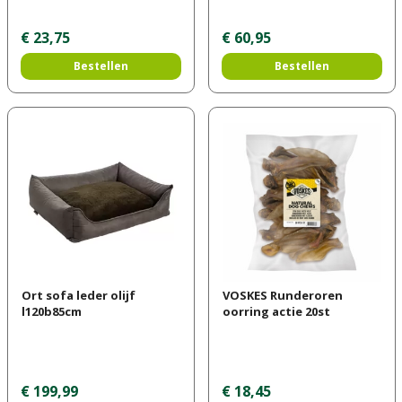
€
23
,
75
€
60
,
95
Bestellen
Bestellen
Ort sofa leder olijf
VOSKES Runderoren
l120b85cm
oorring actie 20st
€
199
,
99
€
18
,
45