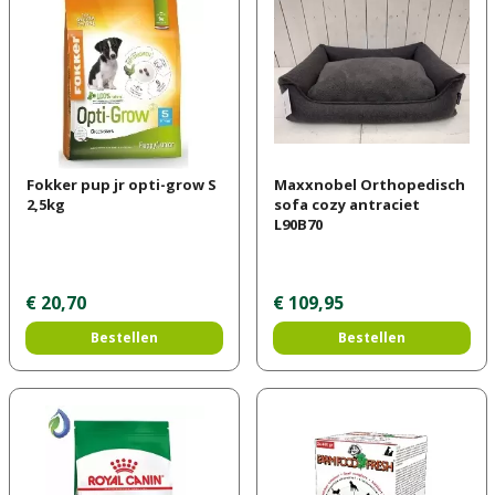
Fokker pup jr opti-grow S
Maxxnobel Orthopedisch
2,5kg
sofa cozy antraciet
L90B70
€
20
,
70
€
109
,
95
Bestellen
Bestellen