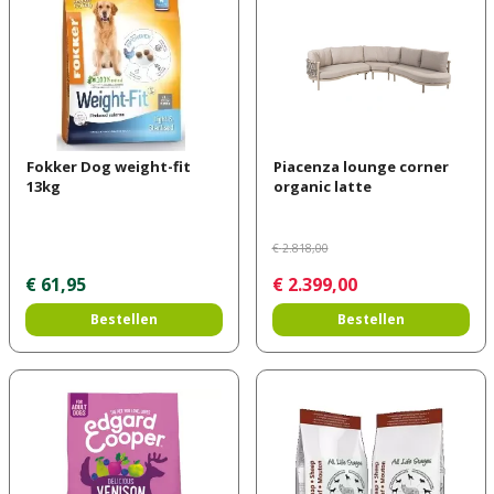
Fokker Dog weight-fit
Piacenza lounge corner
13kg
organic latte
€
2.818
,
00
€
61
,
95
€
2.399
,
00
Bestellen
Bestellen