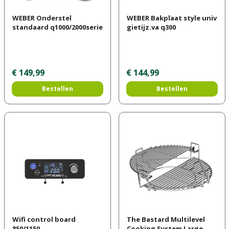
WEBER Onderstel
WEBER Bakplaat style univ
standaard q1000/2000serie
gietijz.va q300
€
149
,
99
€
144
,
99
Bestellen
Bestellen
Wifi control board
The Bastard Multilevel
850/1150
Cooking System Large