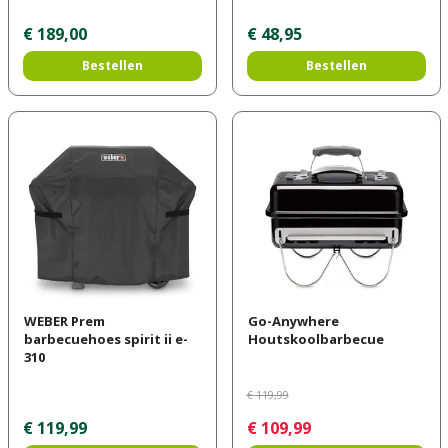
€
189
,
00
€
48
,
95
Bestellen
Bestellen
WEBER Prem
Go-Anywhere
barbecuehoes spirit ii e-
Houtskoolbarbecue
310
€
119
,
99
€
119
,
99
€
109
,
99