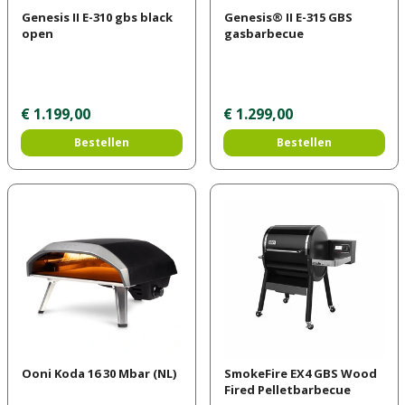
Genesis II E-310 gbs black
Genesis® II E-315 GBS
open
gasbarbecue
€
1.199
,
00
€
1.299
,
00
Bestellen
Bestellen
Ooni Koda 16 30 Mbar (NL)
SmokeFire EX4 GBS Wood
Fired Pelletbarbecue