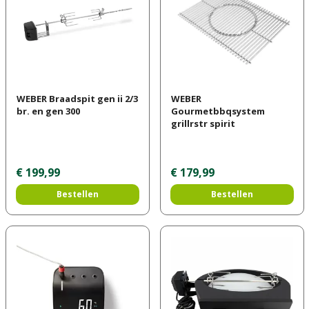
WEBER Braadspit gen ii 2/3
WEBER
br. en gen 300
Gourmetbbqsystem
grillrstr spirit
€
199
,
99
€
179
,
99
Bestellen
Bestellen