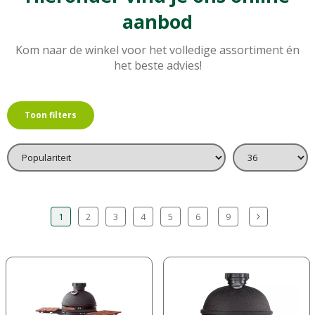
aanbod
Kom naar de winkel voor het volledige assortiment én
het beste advies!
Toon filters
1
2
3
4
5
6
9