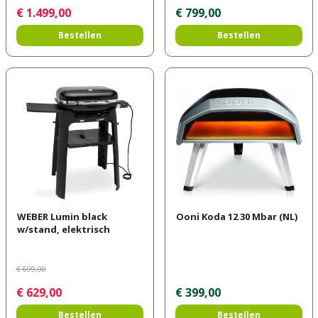
€
1.499
,
00
€
799
,
00
Bestellen
Bestellen
WEBER Lumin black
Ooni Koda 12 30 Mbar (NL)
w/stand, elektrisch
€
699
,
00
€
629
,
00
€
399
,
00
Bestellen
Bestellen