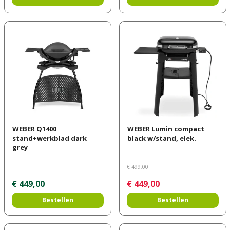
WEBER Q1400
WEBER Lumin compact
stand+werkblad dark
black w/stand, elek.
grey
€
499
,
00
€
449
,
00
€
449
,
00
Bestellen
Bestellen