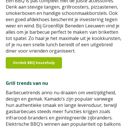
Een BBQ is pas compleet met de juiste accessoires.
Denk aan stevige tangen, grillroosters, pizzastenen,
smokerboxen en handige schoonmaakborstels. Ook
een goed afdekhoes beschermt je investering tegen
weer en wind. Bij GroenRijk Beneden Leeuwen vind je
alles om je barbecue perfect te maken: van briketten
tot spatel. Zo haal je het maximale uit je kookkunsten,
of je nu een snelle lunch bereidt of een uitgebreid
diner voor vrienden organiseert.
Ontdek BBQ keuzehulp
Grill trends van nu
Barbecuetrends anno nu draaien om veelzijdigheid,
design en gemak. Kamado’s zijn populair vanwege
hun authentieke smaak en lange levensduur, terwijl
gasbarbecues steeds meer functies krijgen zoals
infrarood-branders en geïntegreerde zijbranders.
Elektrische BBQ’s winnen aan populariteit op balkons