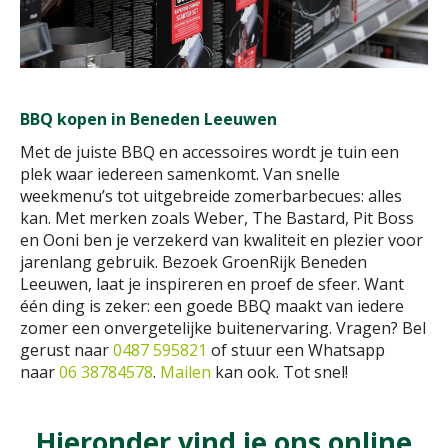
BBQ kopen in Beneden Leeuwen
Met de juiste BBQ en accessoires wordt je tuin een
plek waar iedereen samenkomt. Van snelle
weekmenu’s tot uitgebreide zomerbarbecues: alles
kan. Met merken zoals Weber, The Bastard, Pit Boss
en Ooni ben je verzekerd van kwaliteit en plezier voor
jarenlang gebruik. Bezoek GroenRijk Beneden
Leeuwen, laat je inspireren en proef de sfeer. Want
één ding is zeker: een goede BBQ maakt van iedere
zomer een onvergetelijke buitenervaring. Vragen? Bel
gerust naar
0487 595821
of stuur een Whatsapp
naar
06 38784578
.
Mailen
kan ook. Tot snel!
Hieronder vind je ons online