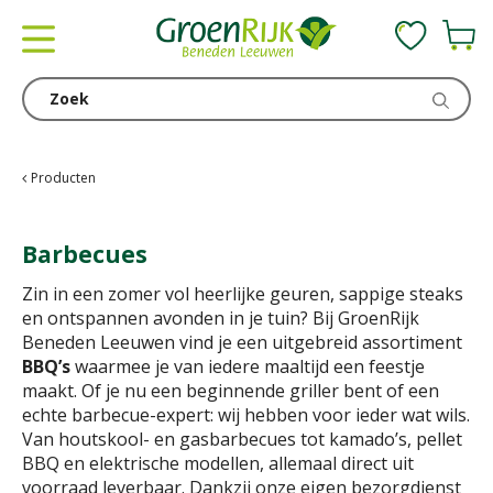
G
a
n
a
a
r
c
Producten
o
n
Barbecues
t
e
Zin in een zomer vol heerlijke geuren, sappige steaks
n
en ontspannen avonden in je tuin? Bij GroenRijk
t
Beneden Leeuwen vind je een uitgebreid assortiment
BBQ’s
waarmee je van iedere maaltijd een feestje
maakt. Of je nu een beginnende griller bent of een
echte barbecue-expert: wij hebben voor ieder wat wils.
Van houtskool- en gasbarbecues tot kamado’s, pellet
BBQ en elektrische modellen, allemaal direct uit
voorraad leverbaar. Dankzij onze eigen bezorgdienst