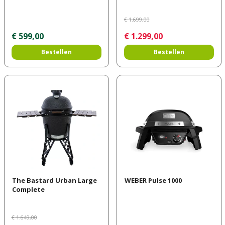
€
1.699
,
00
€
599
,
00
€
1.299
,
00
Bestellen
Bestellen
The Bastard Urban Large
WEBER Pulse 1000
Complete
€
1.649
,
00