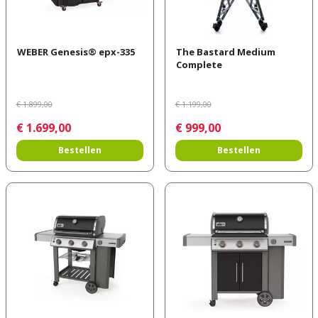
WEBER Genesis® epx-335
The Bastard Medium
Complete
€
1.899
,
00
€
1.199
,
00
€
1.699
,
00
€
999
,
00
Bestellen
Bestellen