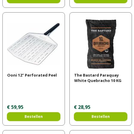
Ooni 12” Perforated Peel
The Bastard Paraquay
White Quebracho 10 KG
€
59
,
95
€
28
,
95
Bestellen
Bestellen