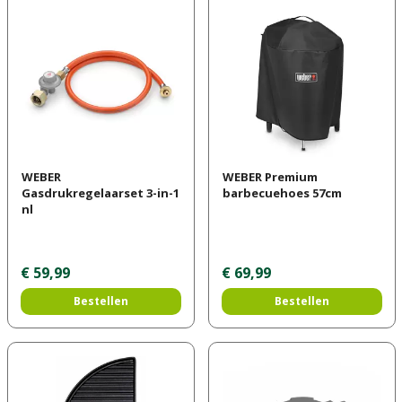
WEBER
WEBER Premium
Gasdrukregelaarset 3-in-1
barbecuehoes 57cm
nl
€
59
,
99
€
69
,
99
Bestellen
Bestellen