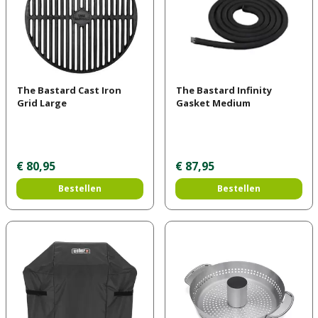
The Bastard Cast Iron
The Bastard Infinity
Grid Large
Gasket Medium
€
80
,
95
€
87
,
95
Bestellen
Bestellen