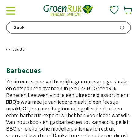
G
a
n
a
a
r
c
Producten
o
n
Barbecues
t
e
Zin in een zomer vol heerlijke geuren, sappige steaks
n
en ontspannen avonden in je tuin? Bij GroenRijk
t
Beneden Leeuwen vind je een uitgebreid assortiment
BBQ’s
waarmee je van iedere maaltijd een feestje
maakt. Of je nu een beginnende griller bent of een
echte barbecue-expert: wij hebben voor ieder wat wils.
Van houtskool- en gasbarbecues tot kamado’s, pellet
BBQ en elektrische modellen, allemaal direct uit
voorraad leverbaar. Dankzij onze eigen bezorgdienst