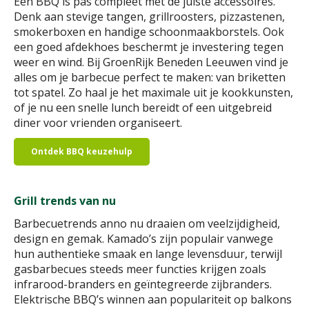
Een BBQ is pas compleet met de juiste accessoires.
Denk aan stevige tangen, grillroosters, pizzastenen,
smokerboxen en handige schoonmaakborstels. Ook
een goed afdekhoes beschermt je investering tegen
weer en wind. Bij GroenRijk Beneden Leeuwen vind je
alles om je barbecue perfect te maken: van briketten
tot spatel. Zo haal je het maximale uit je kookkunsten,
of je nu een snelle lunch bereidt of een uitgebreid
diner voor vrienden organiseert.
Ontdek BBQ keuzehulp
Grill trends van nu
Barbecuetrends anno nu draaien om veelzijdigheid,
design en gemak. Kamado’s zijn populair vanwege
hun authentieke smaak en lange levensduur, terwijl
gasbarbecues steeds meer functies krijgen zoals
infrarood-branders en geïntegreerde zijbranders.
Elektrische BBQ’s winnen aan populariteit op balkons