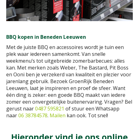
BBQ kopen in Beneden Leeuwen
Met de juiste BBQ en accessoires wordt je tuin een
plek waar iedereen samenkomt. Van snelle
weekmenu’s tot uitgebreide zomerbarbecues: alles
kan. Met merken zoals Weber, The Bastard, Pit Boss
en Ooni ben je verzekerd van kwaliteit en plezier voor
jarenlang gebruik. Bezoek GroenRijk Beneden
Leeuwen, laat je inspireren en proef de sfeer. Want
één ding is zeker: een goede BBQ maakt van iedere
zomer een onvergetelijke buitenervaring. Vragen? Bel
gerust naar
0487 595821
of stuur een Whatsapp
naar
06 38784578
.
Mailen
kan ook. Tot snel!
Hieronder vind je ons online