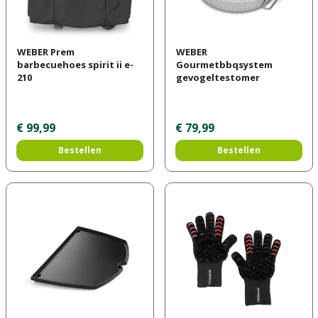
WEBER Prem
WEBER
barbecuehoes spirit ii e-
Gourmetbbqsystem
210
gevogeltestomer
€
99
,
99
€
79
,
99
Bestellen
Bestellen