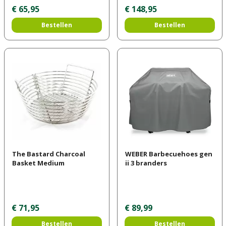
€
65
,
95
€
148
,
95
Bestellen
Bestellen
The Bastard Charcoal
WEBER Barbecuehoes gen
Basket Medium
ii 3 branders
€
71
,
95
€
89
,
99
Bestellen
Bestellen