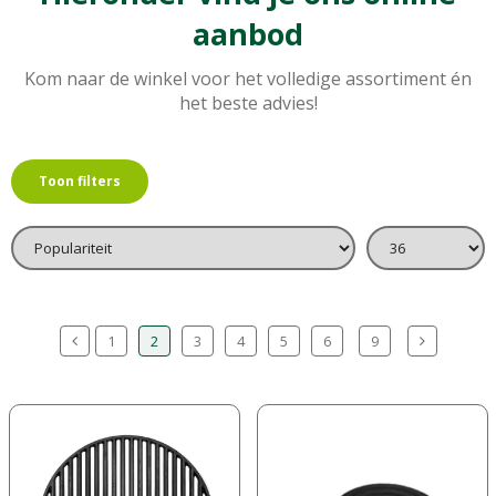
aanbod
Kom naar de winkel voor het volledige assortiment én
het beste advies!
Toon filters
1
2
3
4
5
6
9