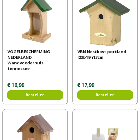
VOGELBESCHERMING
VBN Nestkast portland
NEDERLAND
l23b19h13cm
Wandvoederhuis
tennessee
€
16
,
99
€
17
,
99
Bestellen
Bestellen