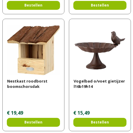
Bestellen
Bestellen
Nestkast roodborst
Vogelbad o/voet gietijzer
boomschorsdak
l16b19h14
€
19
,
49
€
15
,
49
Bestellen
Bestellen