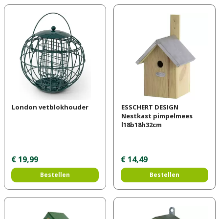
London vetblokhouder
ESSCHERT DESIGN
Nestkast pimpelmees
l18b18h32cm
€
19
,
99
€
14
,
49
Bestellen
Bestellen