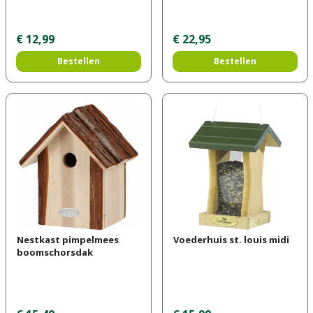
€
12
,
99
€
22
,
95
Bestellen
Bestellen
Nestkast pimpelmees
Voederhuis st. louis midi
boomschorsdak