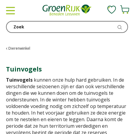
G
a
n
a
a
r
c
Dierenwinkel
o
n
Tuinvogels
t
e
Tuinvogels
kunnen onze hulp hard gebruiken. In de
n
verschillende seizoenen zijn er dan ook verschillende
t
dingen die we kunnen doen om de tuinvogels te
ondersteunen. In de winter hebben tuinvogels
voldoende voeding nodig om zichzelf op temperatuur
te houden. In het voorjaar gebruiken ze deze energie
om te nestelen en eieren te leggen. Daarna komt de
periode dat ze hun territorium verdedigen en
vervolgens begint de periode dat ze reserves