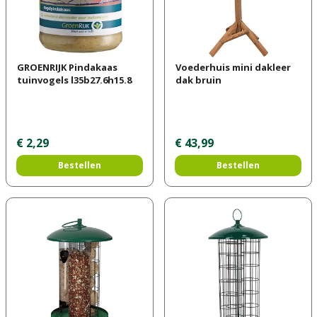
GROENRIJK Pindakaas
Voederhuis mini dakleer
tuinvogels l35b27.6h15.8
dak bruin
€
2
,
29
€
43
,
99
Bestellen
Bestellen