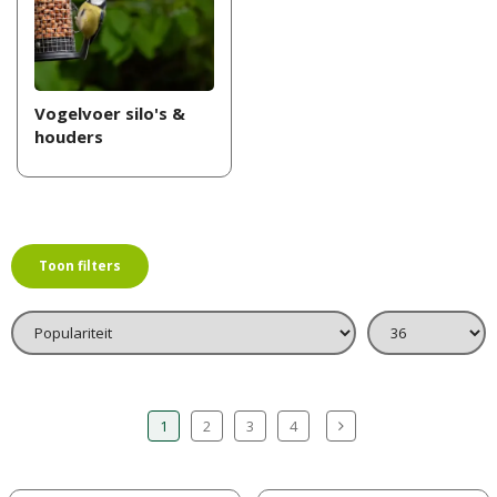
Vogelvoer silo's &
houders
Toon filters
1
2
3
4