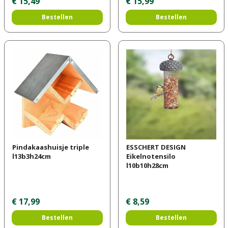
€
15
,
49
€
15
,
99
Bestellen
Bestellen
Pindakaashuisje triple
ESSCHERT DESIGN
l13b3h24cm
Eikelnotensilo
l10b10h28cm
€
17
,
99
€
8
,
59
Bestellen
Bestellen