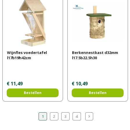
Wijnfles voedertafel
Berkennestkast d32mm
l17b19h42cm
l17.5b22.5h30
€
11
,
49
€
10
,
49
Bestellen
Bestellen
1
2
3
4