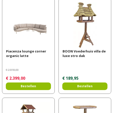
Piacenza lounge corner
BOON Voederhuis villa de
organic latte
luxe stro dak
€
2.818
,
00
€
2.399
,
00
€
189
,
95
Bestellen
Bestellen