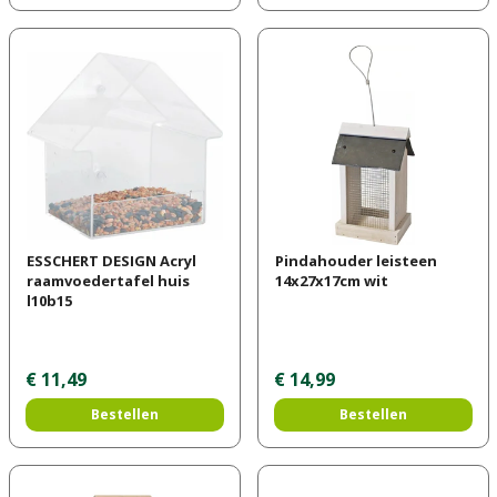
ESSCHERT DESIGN Acryl
Pindahouder leisteen
raamvoedertafel huis
14x27x17cm wit
l10b15
€
11
,
49
€
14
,
99
Bestellen
Bestellen