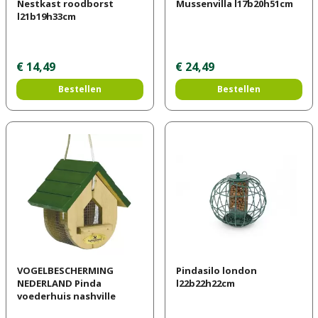
Nestkast roodborst
Mussenvilla l17b20h51cm
l21b19h33cm
€
14
,
49
€
24
,
49
Bestellen
Bestellen
VOGELBESCHERMING
Pindasilo london
NEDERLAND Pinda
l22b22h22cm
voederhuis nashville