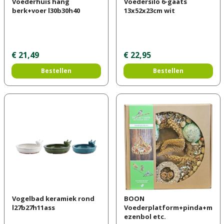
Voederhuis hang
Voedersilo 6-gaats
berk+voer l30b30h40
13x52x23cm wit
€
21
,
49
€
22
,
95
Bestellen
Bestellen
Vogelbad keramiek rond
BOON
l27b27h11ass
Voederplatform+pinda+m
ezenbol etc.