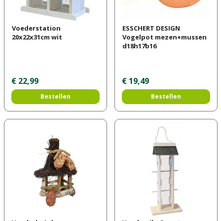
Voederstation
ESSCHERT DESIGN
20x22x31cm wit
Vogelpot mezen+mussen
d18h17b16
€
22
,
99
€
19
,
49
Bestellen
Bestellen