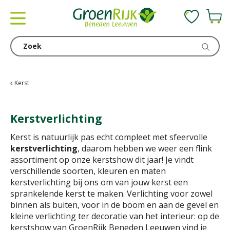
G
a
n
a
a
r
c
Kerst
o
n
Kerstverlichting
t
e
Kerst is natuurlijk pas echt compleet met sfeervolle
n
kerstverlichting
, daarom hebben we weer een flink
t
assortiment op onze kerstshow dit jaar! Je vindt
verschillende soorten, kleuren en maten
kerstverlichting bij ons om van jouw kerst een
sprankelende kerst te maken. Verlichting voor zowel
binnen als buiten, voor in de boom en aan de gevel en
kleine verlichting ter decoratie van het interieur: op de
kerstshow van GroenRijk Beneden Leeuwen vind je