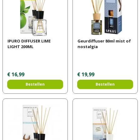
IPURO DIFFUSER LIME
Geurdiffuser 80ml mist of
LIGHT 200ML
nostalgia
€
16
,
99
€
19
,
99
Bestellen
Bestellen