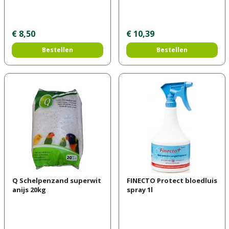
€
8
,
50
€
10
,
39
Bestellen
Bestellen
Q Schelpenzand superwit
FINECTO Protect bloedluis
anijs 20kg
spray 1l