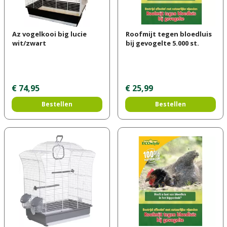
Az vogelkooi big lucie
Roofmijt tegen bloedluis
wit/zwart
bij gevogelte 5.000 st.
€
74
,
95
€
25
,
99
Bestellen
Bestellen