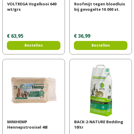
VOLTREGA Vogelkooi 649
Roofmijt tegen bloedluis
wt/grs
bij gevogelte 10.000 st.
€
63
,
95
€
36
,
99
Bestellen
Bestellen
MINIHEMP
BACK-2-NATURE Bedding
Hennepstrooisel 48l
10ltr