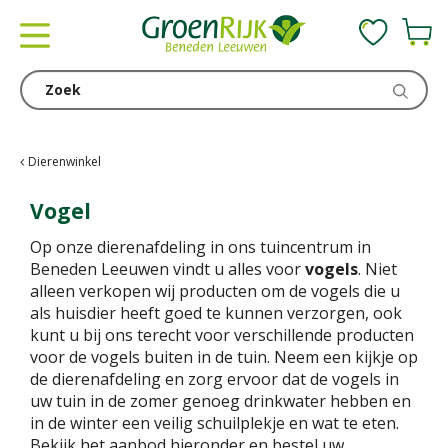
G
a
n
a
a
r
c
Dierenwinkel
o
n
Vogel
t
Op onze dierenafdeling in ons tuincentrum in
e
Beneden Leeuwen vindt u alles voor
vogels
. Niet
n
alleen verkopen wij producten om de vogels die u
t
als huisdier heeft goed te kunnen verzorgen, ook
kunt u bij ons terecht voor verschillende producten
voor de vogels buiten in de tuin. Neem een kijkje op
de dierenafdeling en zorg ervoor dat de vogels in
uw tuin in de zomer genoeg drinkwater hebben en
in de winter een veilig schuilplekje en wat te eten.
Bekijk het aanbod hieronder en bestel uw