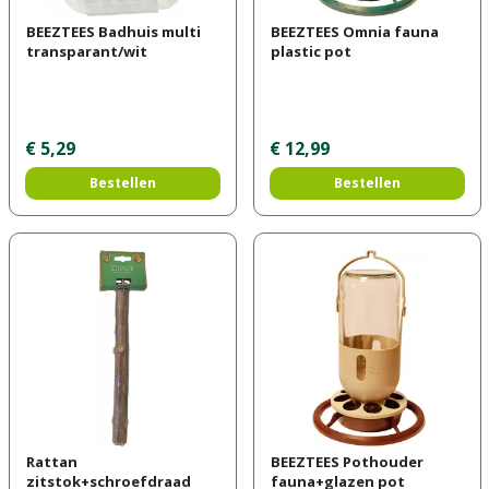
BEEZTEES Badhuis multi
BEEZTEES Omnia fauna
transparant/wit
plastic pot
€
5
,
29
€
12
,
99
Bestellen
Bestellen
Rattan
BEEZTEES Pothouder
zitstok+schroefdraad
fauna+glazen pot