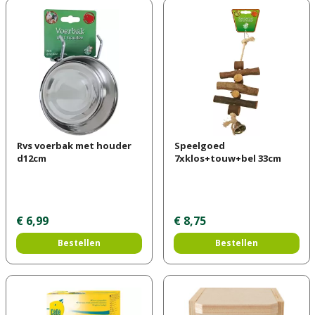
Rvs voerbak met houder
Speelgoed
d12cm
7xklos+touw+bel 33cm
€
6
,
99
€
8
,
75
Bestellen
Bestellen