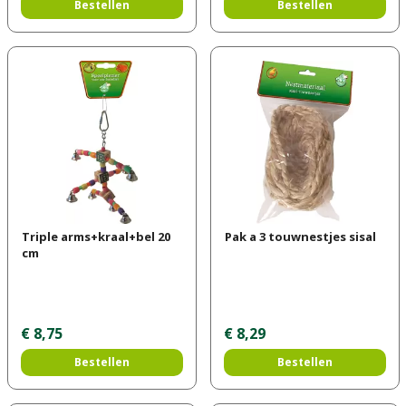
Bestellen
Bestellen
Triple arms+kraal+bel 20
Pak a 3 touwnestjes sisal
cm
€
8
,
75
€
8
,
29
Bestellen
Bestellen