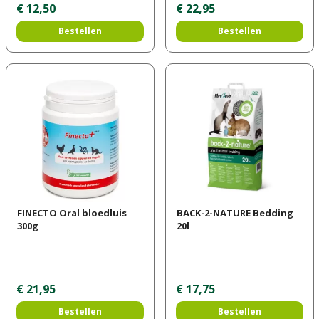
€
12
,
50
€
22
,
95
Bestellen
Bestellen
FINECTO Oral bloedluis
BACK-2-NATURE Bedding
300g
20l
€
21
,
95
€
17
,
75
Bestellen
Bestellen