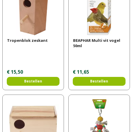
Tropenblok zeskant
BEAPHAR Multi vit vogel
50ml
€
15
,
50
€
11
,
65
Bestellen
Bestellen