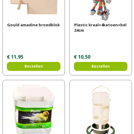
Gould amadine broedblok
Plastic kraal+4katoen+bel
24cm
€
11
,
95
€
10
,
50
Bestellen
Bestellen