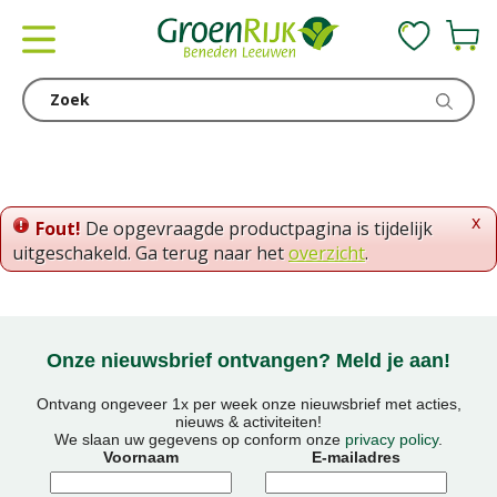
G
a
n
a
a
r
c
o
x
Fout!
De opgevraagde productpagina is tijdelijk
n
uitgeschakeld. Ga terug naar het
overzicht
.
t
e
n
t
Onze nieuwsbrief ontvangen? Meld je aan!
Ontvang ongeveer 1x per week onze nieuwsbrief met acties,
nieuws & activiteiten!
We slaan uw gegevens op conform onze
privacy policy
.
Voornaam
E-mailadres