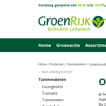
Vandaag geopend van
09:30
t/m
18:00
Ga
naar
content
Home
Groenactie
Assortim
Home
Producten
Tuinmeubelen
Onderhoud
Naar volledig overzicht
O
Tuinmeubelen
Loungesets
Tuinsets
Je h
make
Tuinstoelen
Bij