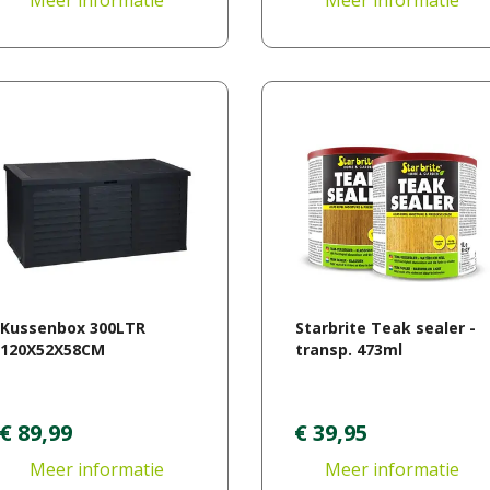
Meer informatie
Meer informatie
Kussenbox 300LTR
Starbrite Teak sealer -
120X52X58CM
transp. 473ml
€
89
,
99
€
39
,
95
Meer informatie
Meer informatie