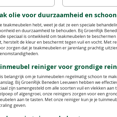
ak olie voor duurzaamheid en schoo
je teakmeubelen hebt, weet je dat ze een speciale behande
oonheid en duurzaamheid te behouden. Bij GroenRijk Bened
 die speciaal is ontwikkeld om teakmeubelen te beschermen 
, herstelt de kleur en beschermt tegen vuil en vocht. Met r
or zorgen dat je teakmeubelen er jarenlang prachtig uitzie
tenomstandigheden.
inmeubel reiniger voor grondige rein
is belangrijk om je tuinmeubelen regelmatig schoon te make
aanslag. Bij GroenRijk Beneden Leeuwen hebben we effectiev
iaal zijn samengesteld om alle soorten vuil en vlekken aan 
elpoep of algengroei, onze reinigers zorgen voor een grond
eubelen aan te tasten. Met onze reiniger kun je je tuinmeub
traling geven.