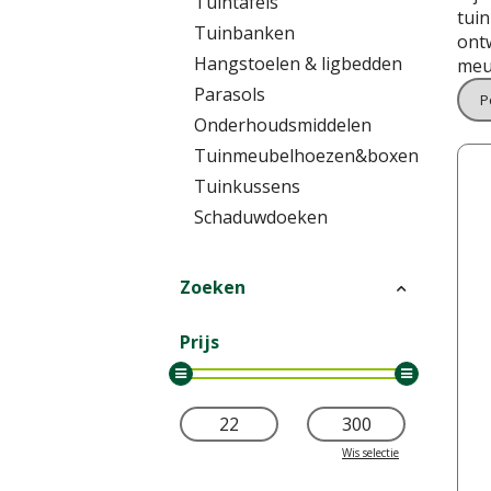
Tuintafels
tui
Tuinbanken
ont
Hangstoelen & ligbedden
meub
Parasols
Onderhoudsmiddelen
Tuinmeubelhoezen&boxen
Tuinkussens
Schaduwdoeken
Zoeken
Prijs
Wis selectie