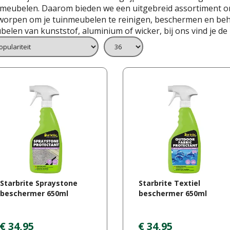
nmeubelen. Daarom bieden we een uitgebreid assortiment on
worpen om je tuinmeubelen te reinigen, beschermen en beh
elen van kunststof, aluminium of wicker, bij ons vind je d
Starbrite Spraystone
Starbrite Textiel
beschermer 650ml
beschermer 650ml
€
34
,
95
€
34
,
95