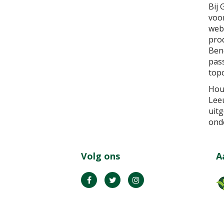
Bij
voor
webs
prod
Bene
pass
topc
Hou
Lee
uit
ond
Volg ons
A