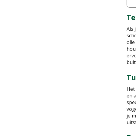
Te
Als 
sch
olie
hout
ervo
bui
Tu
Het 
en 
spec
vog
je m
uits