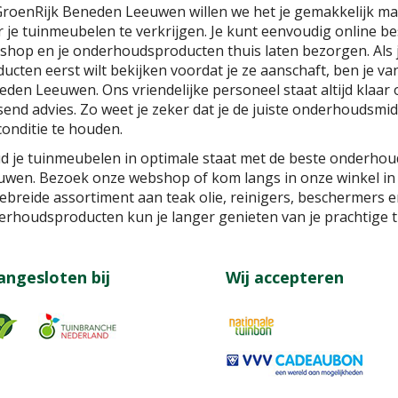
 GroenRijk Beneden Leeuwen willen we het je gemakkelijk m
 je tuinmeubelen te verkrijgen. Je kunt eenvoudig online be
hop en je onderhoudsproducten thuis laten bezorgen. Als je 
ucten eerst wilt bekijken voordat je ze aanschaft, ben je v
den Leeuwen. Ons vriendelijke personeel staat altijd klaar 
end advies. Zo weet je zeker dat je de juiste onderhoudsmi
onditie te houden.
d je tuinmeubelen in optimale staat met de beste onderho
uwen. Bezoek onze webshop of kom langs in onze winkel i
gebreide assortiment aan teak olie, reinigers, beschermers
erhoudsproducten kun je langer genieten van je prachtige 
angesloten bij
Wij accepteren