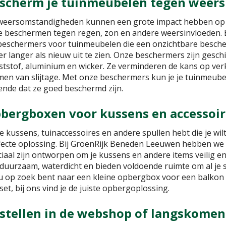
scherm je tuinmeubelen tegen weers
weersomstandigheden kunnen een grote impact hebben op je
te beschermen tegen regen, zon en andere weersinvloeden.
beschermers voor tuinmeubelen die een onzichtbare besch
r langer als nieuw uit te zien. Onze beschermers zijn geschi
ststof, aluminium en wicker. Ze verminderen de kans op ver
men van slijtage. Met onze beschermers kun je je tuinmeube
ende dat ze goed beschermd zijn.
bergboxen voor kussens en accessoir
je kussens, tuinaccessoires en andere spullen hebt die je w
fecte oplossing. Bij GroenRijk Beneden Leeuwen hebben we
ciaal zijn ontworpen om je kussens en andere items veilig
 duurzaam, waterdicht en bieden voldoende ruimte om al je 
nu op zoek bent naar een kleine opbergbox voor een balkon
set, bij ons vind je de juiste opbergoplossing.
stellen in de webshop of langskomen