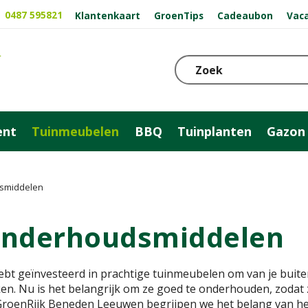
0487 595821
Klantenkaart
GroenTips
Cadeaubon
Vac
ent
Tuinmeubelen
BBQ
Tuinplanten
Gazon
smiddelen
nderhoudsmiddelen
ebt geïnvesteerd in prachtige tuinmeubelen om van je buite
n. Nu is het belangrijk om ze goed te onderhouden, zodat ze
 GroenRijk Beneden Leeuwen begrijpen we het belang van he