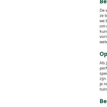
Be
De 
ze 
we 
om e
kun
vor
wet
Op
Als 
per
spe
zijn
je 
tuin
Be