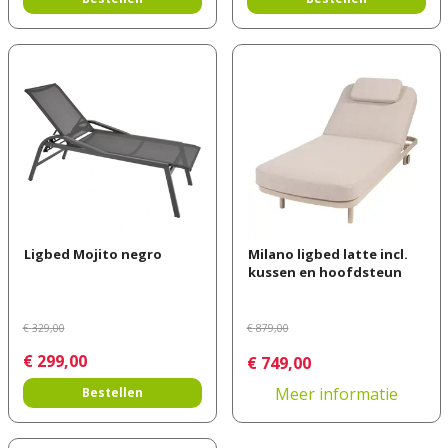
Ligbed Mojito negro
Milano ligbed latte incl.
kussen en hoofdsteun
€
329
,
00
€
879
,
00
€
299
,
00
€
749
,
00
Meer informatie
Bestellen