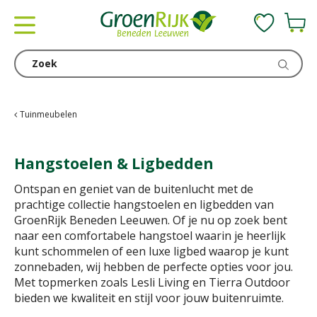
G
a
n
a
a
r
c
Tuinmeubelen
o
n
Hangstoelen & Ligbedden
t
e
Ontspan en geniet van de buitenlucht met de
n
prachtige collectie hangstoelen en ligbedden van
t
GroenRijk Beneden Leeuwen. Of je nu op zoek bent
naar een comfortabele hangstoel waarin je heerlijk
kunt schommelen of een luxe ligbed waarop je kunt
zonnebaden, wij hebben de perfecte opties voor jou.
Met topmerken zoals Lesli Living en Tierra Outdoor
bieden we kwaliteit en stijl voor jouw buitenruimte.