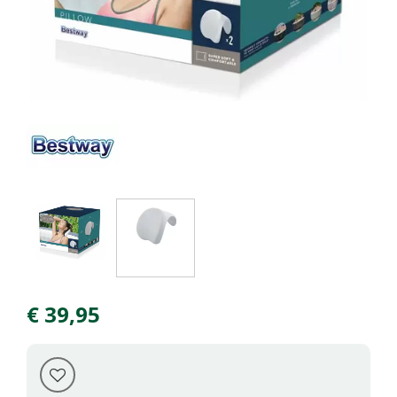
€
39
,
95