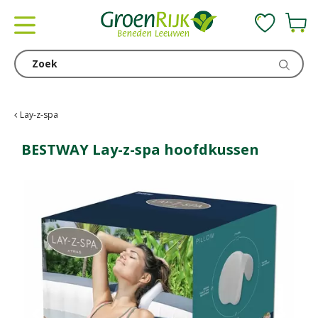
G
a
n
a
a
r
c
Lay-z-spa
o
n
BESTWAY Lay-z-spa hoofdkussen
t
e
n
t