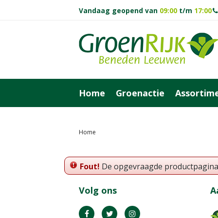
Vandaag geopend van
09:00
t/m
17:00
Ga
naar
content
Home
Groenactie
Assortim
Home
Fout!
De opgevraagde productpagina is
Volg ons
A