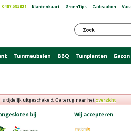
0487 595821
Klantenkaart
GroenTips
Cadeaubon
Vac
ent
Tuinmeubelen
BBQ
Tuinplanten
Gazon
 tijdelijk uitgeschakeld. Ga terug naar het
overzicht
.
angesloten bij
Wij accepteren