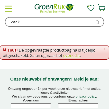
G
a
n
a
a
r
c
o
x
Fout!
De opgevraagde productpagina is tijdelijk
n
uitgeschakeld. Ga terug naar het
overzicht
.
t
e
n
t
Onze nieuwsbrief ontvangen? Meld je aan!
Ontvang ongeveer 1x per week onze nieuwsbrief met acties,
nieuws & activiteiten!
We slaan uw gegevens op conform onze
privacy policy
.
Voornaam
E-mailadres