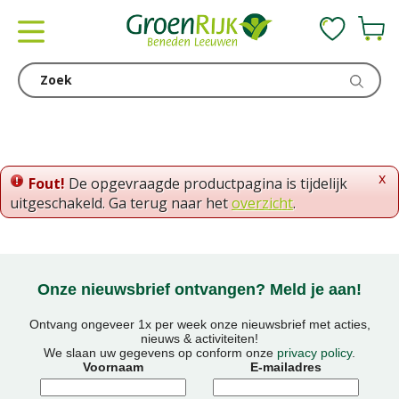
G
a
n
a
a
r
c
o
x
Fout!
De opgevraagde productpagina is tijdelijk
n
uitgeschakeld. Ga terug naar het
overzicht
.
t
e
n
t
Onze nieuwsbrief ontvangen? Meld je aan!
Ontvang ongeveer 1x per week onze nieuwsbrief met acties,
nieuws & activiteiten!
We slaan uw gegevens op conform onze
privacy policy
.
Voornaam
E-mailadres