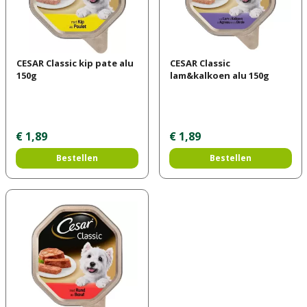
CESAR Classic kip pate alu
CESAR Classic
150g
lam&kalkoen alu 150g
€
1
,
89
€
1
,
89
Bestellen
Bestellen