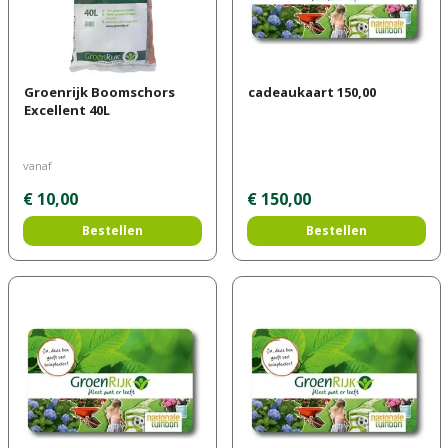
Groenrijk Boomschors
cadeaukaart 150,00
Excellent 40L
vanaf
€
10
,
00
€
150
,
00
Bestellen
Bestellen