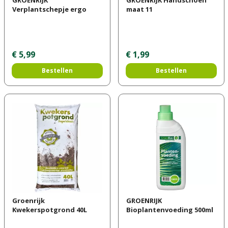
Verplantschepje ergo
maat 11
€
5
,
99
€
1
,
99
Bestellen
Bestellen
Groenrijk
GROENRIJK
Kwekerspotgrond 40L
Bioplantenvoeding 500ml