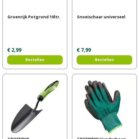
Groenrijk Potgrond 10ltr.
Snoeischaar universeel
€
2
,
99
€
7
,
99
Bestellen
Bestellen
GROENRIJK
GROENRIJK Handschoen