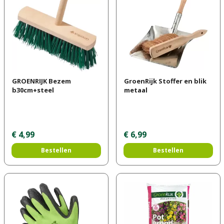
GROENRIJK Bezem
GroenRijk Stoffer en blik
b30cm+steel
metaal
€
4
,
99
€
6
,
99
Bestellen
Bestellen