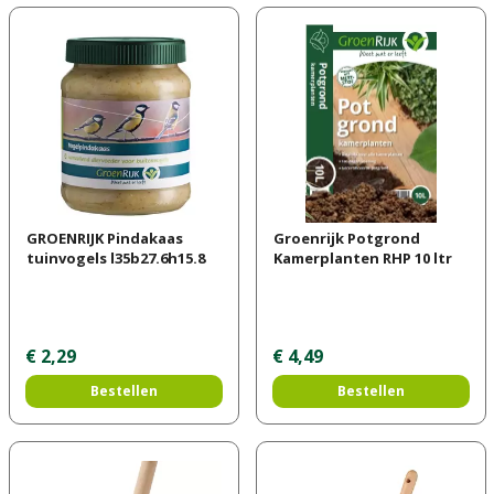
GROENRIJK Pindakaas
Groenrijk Potgrond
tuinvogels l35b27.6h15.8
Kamerplanten RHP 10 ltr
€
2
,
29
€
4
,
49
Bestellen
Bestellen