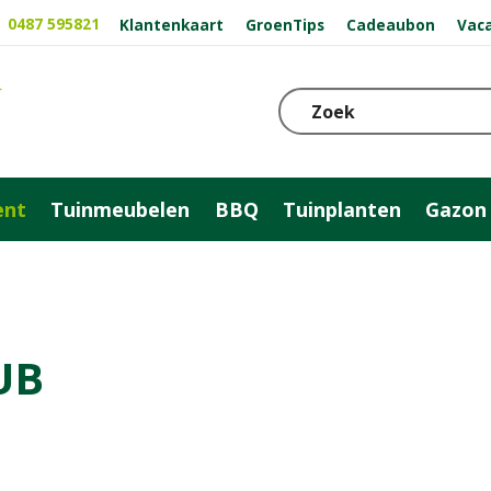
0487 595821
Klantenkaart
GroenTips
Cadeaubon
Vac
ent
Tuinmeubelen
BBQ
Tuinplanten
Gazon
UB