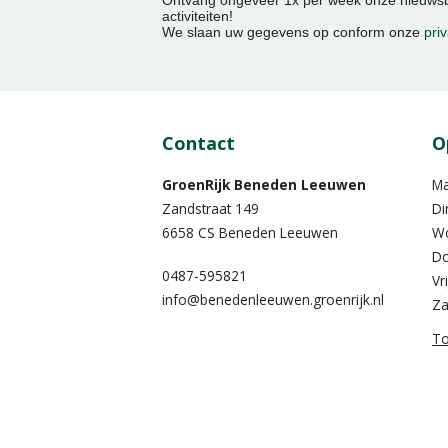
Ontvang ongeveer 1x per week onze nieuwsbr
activiteiten!
We slaan uw gegevens op conform onze
priv
Contact
O
GroenRijk Beneden Leeuwen​
M
Zandstraat 149
Di
6658 CS Beneden Leeuwen
W
Do
0487-595821
Vr
info@benedenleeuwen.groenrijk.nl
Za
To