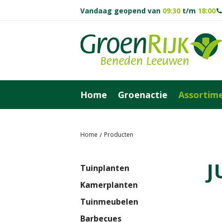
Vandaag geopend van
09:30
t/m
18:00
Ga
naar
content
Home
Groenactie
Assortim
Home
Producten
J
Tuinplanten
Kamerplanten
Tuinmeubelen
Barbecues