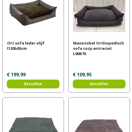
Ort sofa leder olijf
Maxxnobel Orthopedisch
l120b85cm
sofa cozy antraciet
L90B70
€
199
,
99
€
109
,
95
Bestellen
Bestellen