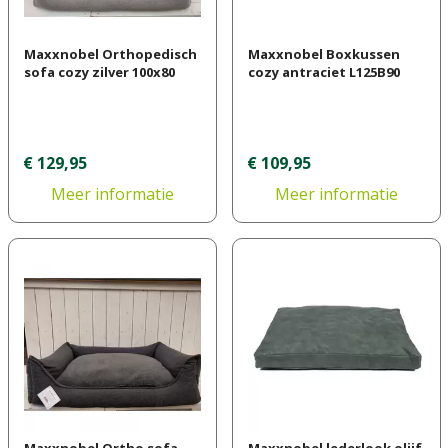
Maxxnobel Orthopedisch
Maxxnobel Boxkussen
sofa cozy zilver 100x80
cozy antraciet L125B90
€
129
,
95
€
109
,
95
Meer informatie
Meer informatie
Maxxnobel Ortho sofa
Maxxnobel lederlook olijf