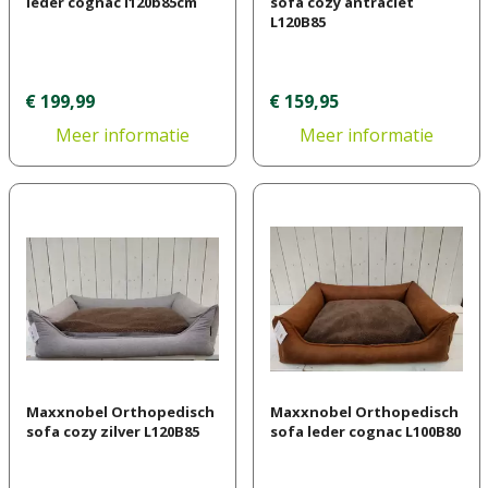
leder cognac l120b85cm
sofa cozy antraciet
L120B85
€
199
,
99
€
159
,
95
Meer informatie
Meer informatie
Maxxnobel Orthopedisch
Maxxnobel Orthopedisch
sofa cozy zilver L120B85
sofa leder cognac L100B80