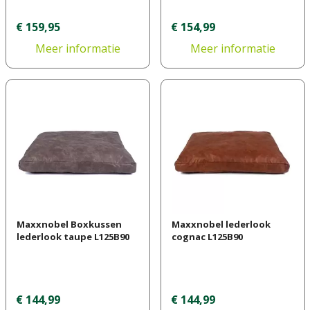
€
159
,
95
€
154
,
99
Meer informatie
Meer informatie
Maxxnobel Boxkussen
Maxxnobel lederlook
lederlook taupe L125B90
cognac L125B90
€
144
,
99
€
144
,
99