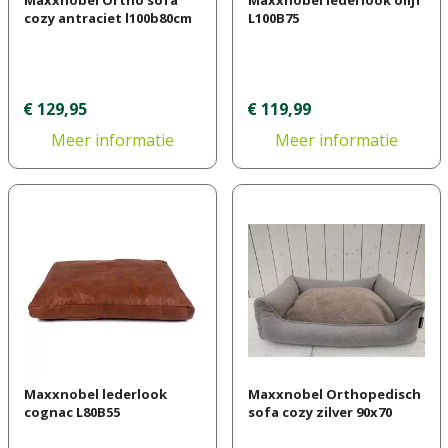
cozy antraciet l100b80cm
L100B75
€
129
,
95
€
119
,
99
Meer informatie
Meer informatie
Maxxnobel lederlook
Maxxnobel Orthopedisch
cognac L80B55
sofa cozy zilver 90x70