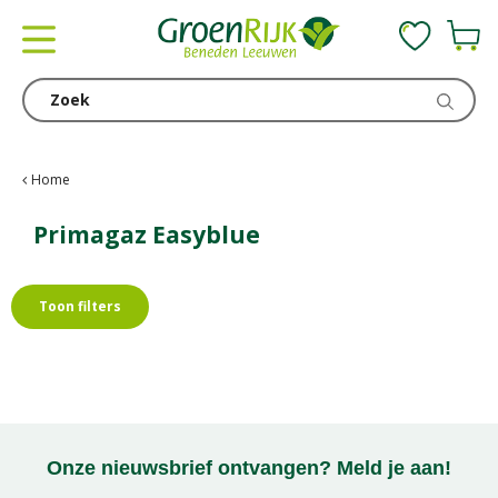
G
a
n
a
a
r
c
Home
o
n
Primagaz Easyblue
t
e
n
Toon filters
t
Onze nieuwsbrief ontvangen? Meld je aan!