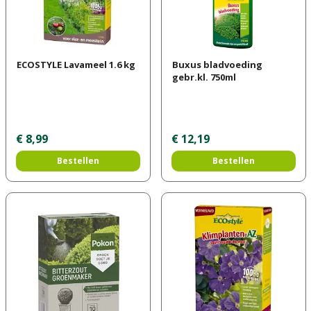
ECOSTYLE Lavameel 1.6 kg
Buxus bladvoeding
gebr.kl. 750ml
€
8
,
99
€
12
,
19
Bestellen
Bestellen