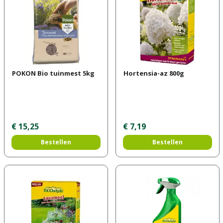
POKON Bio tuinmest 5kg
Hortensia-az 800g
€
15
,
25
€
7
,
19
Bestellen
Bestellen