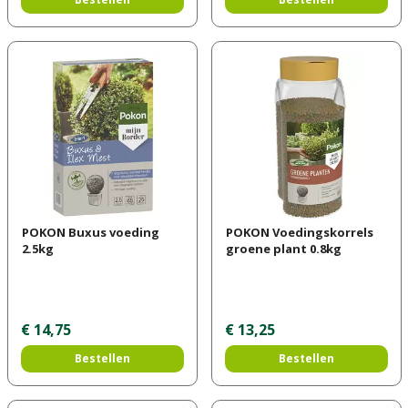
POKON Buxus voeding
POKON Voedingskorrels
2.5kg
groene plant 0.8kg
€
14
,
75
€
13
,
25
Bestellen
Bestellen