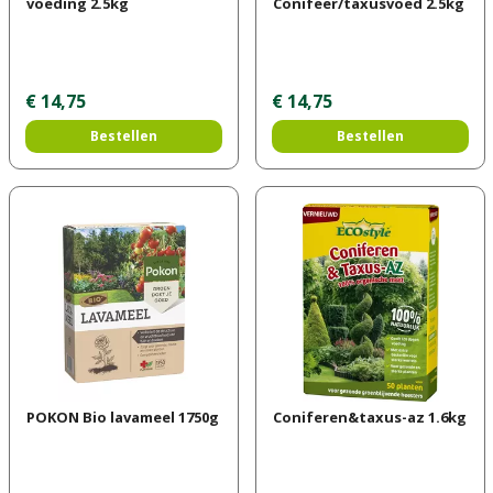
voeding 2.5kg
Conifeer/taxusvoed 2.5kg
€
14
,
75
€
14
,
75
Bestellen
Bestellen
POKON Bio lavameel 1750g
Coniferen&taxus-az 1.6kg