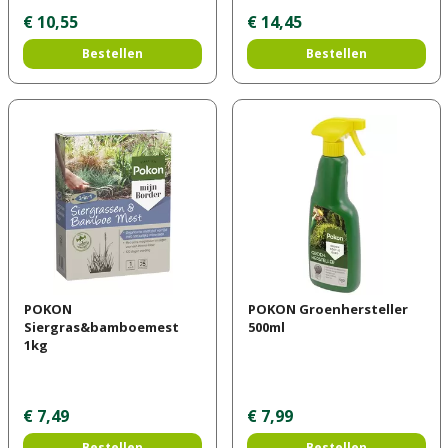
€
10
,
55
€
14
,
45
Bestellen
Bestellen
POKON
POKON Groenhersteller
Siergras&bamboemest
500ml
1kg
€
7
,
49
€
7
,
99
Bestellen
Bestellen