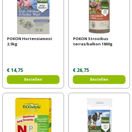
POKON Hortensiamest
POKON Strooibus
2.5kg
terras/balkon 1800g
€
14
,
75
€
26
,
75
Bestellen
Bestellen