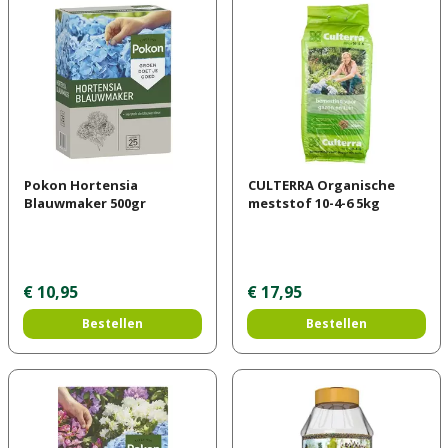
Pokon Hortensia
CULTERRA Organische
Blauwmaker 500gr
meststof 10-4-6 5kg
€
10
,
95
€
17
,
95
Bestellen
Bestellen