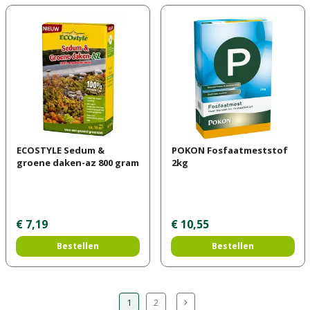
ECOSTYLE Sedum &
POKON Fosfaatmeststof
groene daken-az 800 gram
2kg
€
7
,
19
€
10
,
55
Bestellen
Bestellen
1
2