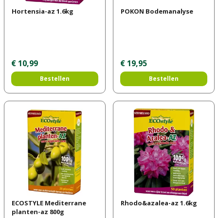
Hortensia-az 1.6kg
POKON Bodemanalyse
€
10
,
99
€
19
,
95
Bestellen
Bestellen
ECOSTYLE Mediterrane
Rhodo&azalea-az 1.6kg
planten-az 800g