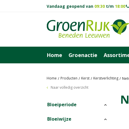
Vandaag geopend van
09:30
t/m
18:00
Ga
naar
content
Home
Groenactie
Assortim
Home
Producten
Kerst
Kerstverlichting
Netv
Naar volledig overzicht
N
Bloeiperiode
Bloeiwijze