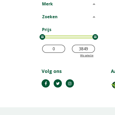
Merk
Zoeken
Prijs
Wis selectie
Volg ons
A