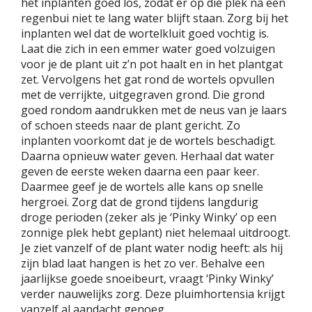
het inplanten goed los, zodat er op die plek na een
regenbui niet te lang water blijft staan. Zorg bij het
inplanten wel dat de wortelkluit goed vochtig is.
Laat die zich in een emmer water goed volzuigen
voor je de plant uit z’n pot haalt en in het plantgat
zet. Vervolgens het gat rond de wortels opvullen
met de verrijkte, uitgegraven grond. Die grond
goed rondom aandrukken met de neus van je laars
of schoen steeds naar de plant gericht. Zo
inplanten voorkomt dat je de wortels beschadigt.
Daarna opnieuw water geven. Herhaal dat water
geven de eerste weken daarna een paar keer.
Daarmee geef je de wortels alle kans op snelle
hergroei. Zorg dat de grond tijdens langdurig
droge perioden (zeker als je ‘Pinky Winky’ op een
zonnige plek hebt geplant) niet helemaal uitdroogt.
Je ziet vanzelf of de plant water nodig heeft: als hij
zijn blad laat hangen is het zo ver. Behalve een
jaarlijkse goede snoeibeurt, vraagt ‘Pinky Winky’
verder nauwelijks zorg. Deze pluimhortensia krijgt
vanzelf al aandacht genoeg.