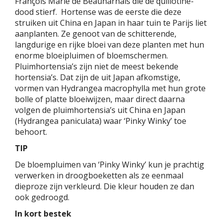
François Marie de Beauharnais die de quillotine-
dood stierf. Hortense was de eerste die deze
struiken uit China en Japan in haar tuin te Parijs liet
aanplanten. Ze genoot van de schitterende,
langdurige en rijke bloei van deze planten met hun
enorme bloeipluimen of bloemschermen.
Pluimhortensia’s zijn niet de meest bekende
hortensia’s. Dat zijn de uit Japan afkomstige,
vormen van Hydrangea macrophylla met hun grote
bolle of platte bloeiwijzen, maar direct daarna
volgen de pluimhortensia’s uit China en Japan
(Hydrangea paniculata) waar ‘Pinky Winky’ toe
behoort.
TIP
De bloempluimen van ‘Pinky Winky’ kun je prachtig
verwerken in droogboeketten als ze eenmaal
dieproze zijn verkleurd. Die kleur houden ze dan
ook gedroogd.
In kort bestek