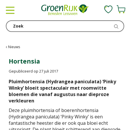
G
a
n
a
a
r
c
Nieuws
o
n
Hortensia
t
Gepubliceerd op
27 juli 2017
e
n
Pluimhortensia (Hydrangea paniculata) ‘Pinky
t
Winky’ bloeit spectaculair met roomwitte
bloemen die vanaf augustus naar dieproze
verkleuren
Deze pluimhortensia of boerenhortensia
(Hydrangea paniculata) ‘Pinky Winky’ is een
fantastische heester die er ook qua bloei echt
uitspringt. De plant bloeit schitterend aan dieprode