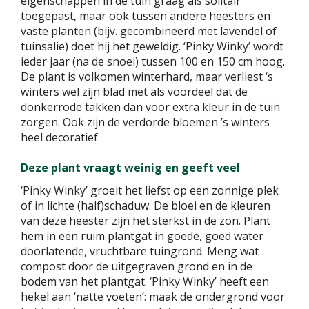
eigenschappen in de tuin graag als solitair
toegepast, maar ook tussen andere heesters en
vaste planten (bijv. gecombineerd met lavendel of
tuinsalie) doet hij het geweldig. ‘Pinky Winky’ wordt
ieder jaar (na de snoei) tussen 100 en 150 cm hoog.
De plant is volkomen winterhard, maar verliest ‘s
winters wel zijn blad met als voordeel dat de
donkerrode takken dan voor extra kleur in de tuin
zorgen. Ook zijn de verdorde bloemen ’s winters
heel decoratief.
Deze plant vraagt weinig en geeft veel
‘Pinky Winky’ groeit het liefst op een zonnige plek
of in lichte (half)schaduw. De bloei en de kleuren
van deze heester zijn het sterkst in de zon. Plant
hem in een ruim plantgat in goede, goed water
doorlatende, vruchtbare tuingrond. Meng wat
compost door de uitgegraven grond en in de
bodem van het plantgat. ‘Pinky Winky’ heeft een
hekel aan ‘natte voeten’: maak de ondergrond voor