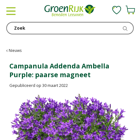
G
a
n
a
a
r
c
Nieuws
o
n
Campanula Addenda Ambella
t
Purple: paarse magneet
e
n
Gepubliceerd op
30 maart 2022
t