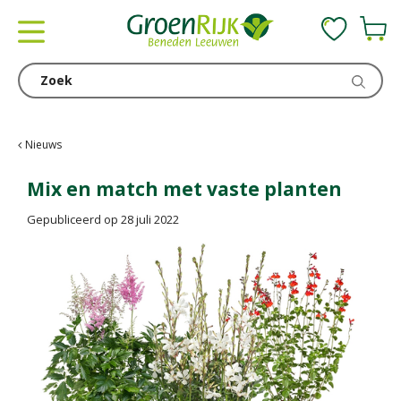
G
a
n
a
a
r
c
Nieuws
o
n
Mix en match met vaste planten
t
Gepubliceerd op
28 juli 2022
e
n
t