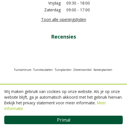
Vrijdag
09:30 - 18:00
Zaterdag
09:00 - 17:00
Toon alle openingstijden
Recensies
Tuincentrum
Tuinmeubelen
Tuinplanten
Dierenwinkel
Kamerplanten
Wij maken gebruik van cookies op onze website. Als je op onze
© GroenRijk Beneden Leeuwen
website blijft, ga je automatisch akkoord met het gebruik hiervan.
Green Solutions
Bekijk het privacy statement voor meer informatie.
Meer
Tuincentrum Overzicht
informatie
Privacy policy
Prima!