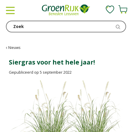
G
a
n
a
a
r
c
Nieuws
o
n
Siergras voor het hele jaar!
t
Gepubliceerd op
5 september 2022
e
n
t