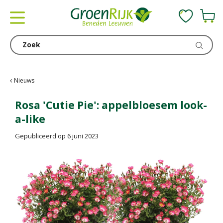
G
a
n
a
a
r
c
Nieuws
o
n
Rosa 'Cutie Pie': appelbloesem look-
t
a-like
e
n
Gepubliceerd op
6 juni 2023
t