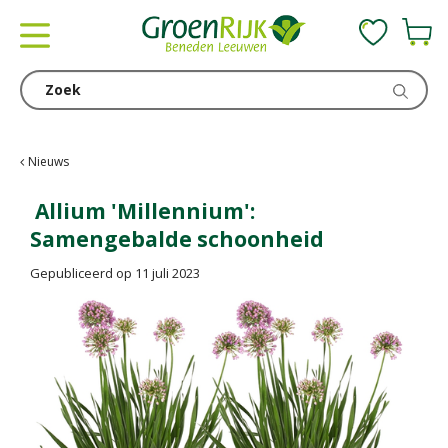
G
a
n
a
a
r
c
Nieuws
o
n
Allium 'Millennium':
t
Samengebalde schoonheid
e
n
Gepubliceerd op
11 juli 2023
t