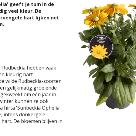
ia' geeft je tuin in de
ig veel kleur. De
roengele hart lijken net
n.
f Rudbeckia hebben vaak
n kleurig hart.
nde wilde Rudbeckia-soorten
en gelijkmatig groeiende
 gekweekt om één jaar in
 winter kunnen ze ook
 hirta 'Sunbeckia Ophelia'
e, intens donkergele
art. De bloemen blijven in