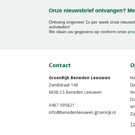
Onze nieuwsbrief ontvangen? Mel
Ontvang ongeveer 1x per week onze nieuwsbr
activiteiten!
We slaan uw gegevens op conform onze
priv
Contact
O
GroenRijk Beneden Leeuwen​
M
Zandstraat 149
Di
6658 CS Beneden Leeuwen
W
Do
0487-595821
Vr
info@benedenleeuwen.groenrijk.nl
Za
To