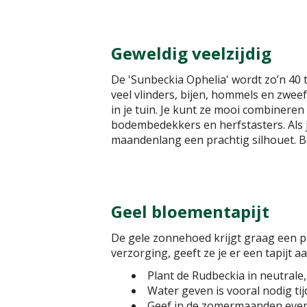
Geweldig veelzijdig
De 'Sunbeckia Ophelia' wordt zo’n 40 
veel vlinders, bijen, hommels en zweefv
in je tuin. Je kunt ze mooi combiner
bodembedekkers en herfstasters. Als j
maandenlang een prachtig silhouet. 
Geel bloementapijt
De gele zonnehoed krijgt graag een pl
verzorging, geeft ze je er een tapijt 
Plant de Rudbeckia in neutrale
Water geven is vooral nodig ti
Geef in de zomermaanden event