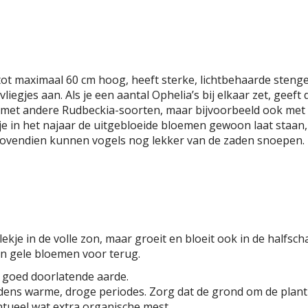
tot maximaal 60 cm hoog, heeft sterke, lichtbehaarde stenge
liegjes aan. Als je een aantal Ophelia’s bij elkaar zet, geeft 
en met andere Rudbeckia-soorten, maar bijvoorbeeld ook met
e in het najaar de uitgebloeide bloemen gewoon laat staan
Bovendien kunnen vogels nog lekker van de zaden snoepen.
ekje in de volle zon, maar groeit en bloeit ook in de halfs
aan gele bloemen voor terug.
, goed doorlatende aarde.
jdens warme, droge periodes. Zorg dat de grond om de plant 
ueel wat extra organische mest.