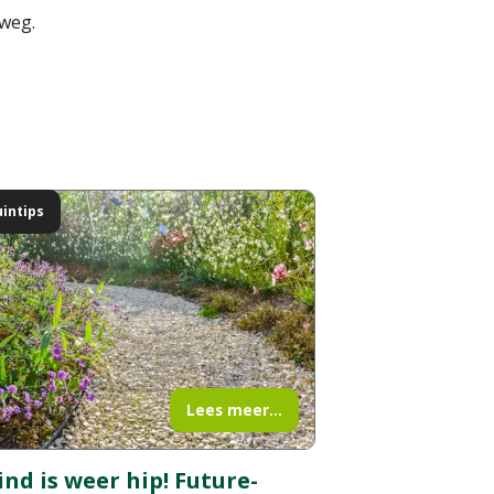
 weg.
uintips
Lees meer...
ind is weer hip! Future-