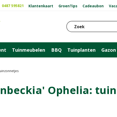
0487 595821
Klantenkaart
GroenTips
Cadeaubon
Vac
ent
Tuinmeubelen
BBQ
Tuinplanten
Gazon
tuinzonnetjes
nbeckia' Ophelia: tui