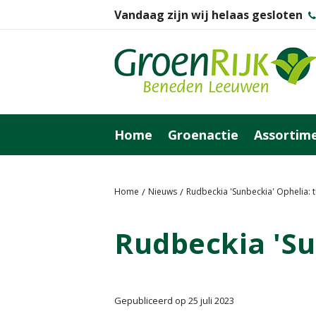
Vandaag zijn wij helaas gesloten
Ga
naar
content
Home
Groenactie
Assortim
Home
Nieuws
Rudbeckia 'Sunbeckia' Ophelia: 
Rudbeckia 'Su
Gepubliceerd op
25 juli 2023