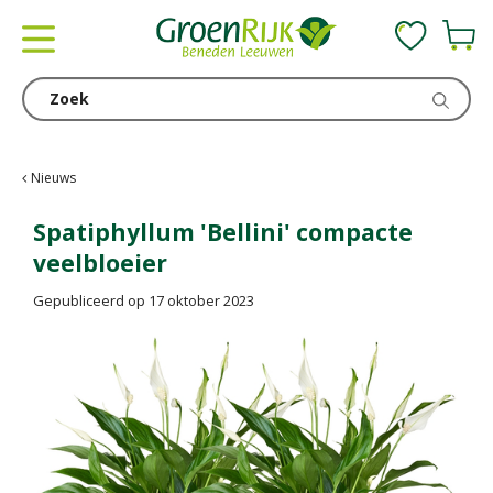
G
a
n
a
a
r
c
Nieuws
o
n
Spatiphyllum 'Bellini' compacte
t
veelbloeier
e
n
Gepubliceerd op
17 oktober 2023
t