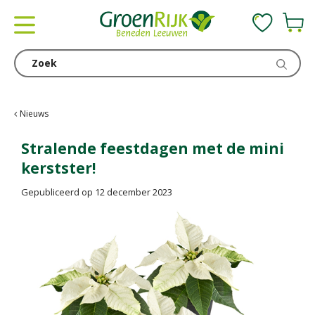
G
a
n
a
a
r
c
Nieuws
o
n
Stralende feestdagen met de mini
t
kerstster!
e
n
Gepubliceerd op
12 december 2023
t