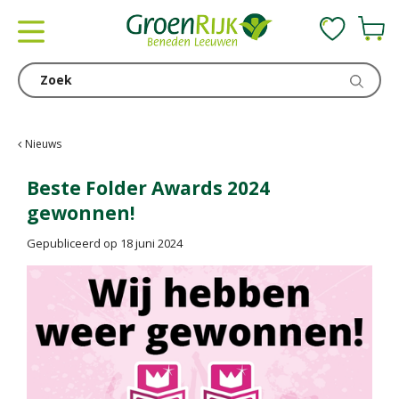
G
a
n
a
a
r
c
Nieuws
o
n
Beste Folder Awards 2024
t
gewonnen!
e
n
Gepubliceerd op
18 juni 2024
t