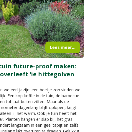
Lees meer...
 tuin future-proof maken:
 overleeft ‘ie hittegolven
n we eerlijk zijn: een beetje zon vinden we
lijk. Een kop koffie in de tuin, de barbecue
en tot laat buiten zitten. Maar als de
mometer dagenlang blijft oplopen, krijgt
 alleen jij het warm. Ook je tuin heeft het
r. Planten hangen er slap bij, het gras
ndert langzaam in een geel tapijt en zelfs
uinslang lijkt overuren te draaien. Gelukkig