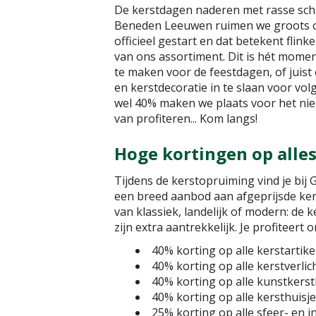
De kerstdagen naderen met rasse schr
Beneden Leeuwen ruimen we groots 
officieel gestart en dat betekent flin
van ons assortiment. Dit is hét momen
te maken voor de feestdagen, of juist
en kerstdecoratie in te slaan voor vol
wel 40% maken we plaats voor het nie
van profiteren... Kom langs!
Hoge kortingen op alle
Tijdens de kerstopruiming vind je bi
een breed aanbod aan afgeprijsde kers
van klassiek, landelijk of modern: de k
zijn extra aantrekkelijk. Je profiteert
40% korting op alle kerstartike
40% korting op alle kerstverlic
40% korting op alle kunstker
40% korting op alle kersthuisj
25% korting op alle sfeer- en i