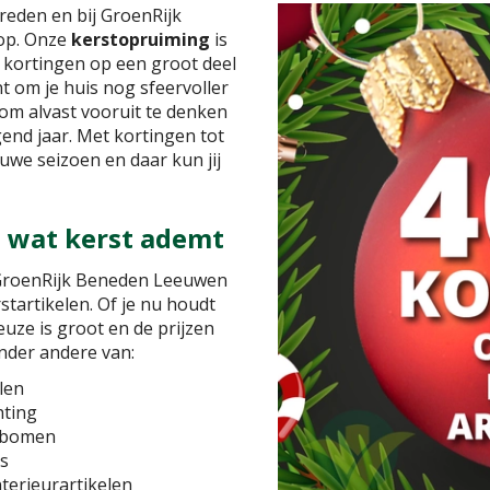
eden en bij GroenRijk
op. Onze
kerstopruiming
is
ke kortingen op een groot deel
t om je huis nog sfeervoller
 om alvast vooruit te denken
gend jaar. Met kortingen tot
uwe seizoen en daar kun jij
s wat kerst ademt
j GroenRijk Beneden Leeuwen
tartikelen. Of je nu houdt
euze is groot en de prijzen
 onder andere van:
len
hting
stbomen
es
nterieurartikelen