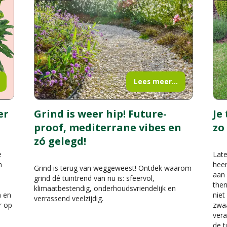
Lees meer...
er
Grind is weer hip! Future-
Je
proof, mediterrane vibes en
zo
zó gelegd!
e
Late
n
heer
Grind is terug van weggeweest! Ontdek waarom
aan 
grind dé tuintrend van nu is: sfeervol,
ther
klimaatbestendig, onderhoudsvriendelijk en
n en
niet
verrassend veelzijdig.
r op
zwaa
vera
de t