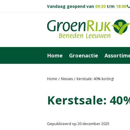
Vandaag geopend van
09:30
t/m
18:00
Ga
naar
content
Home
Groenactie
Assortim
Home
Nieuws
Kerstsale: 40% korting!
Kerstsale: 40
Gepubliceerd op
20 december 2025