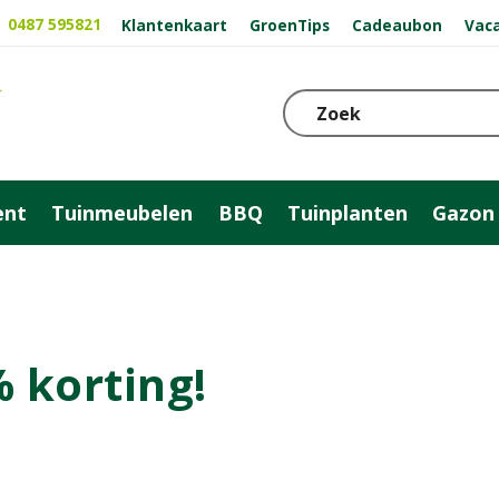
0487 595821
Klantenkaart
GroenTips
Cadeaubon
Vac
ent
Tuinmeubelen
BBQ
Tuinplanten
Gazon
% korting!