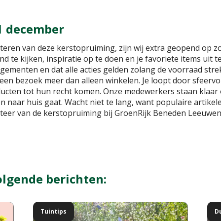
1 december
teren van deze kerstopruiming, zijn wij extra geopend op z
 te kijken, inspiratie op te doen en je favoriete items uit
ngementen en dat alle acties gelden zolang de voorraad strekt
een bezoek meer dan alleen winkelen. Je loopt door sfeervoll
ducten tot hun recht komen. Onze medewerkers staan klaar o
n naar huis gaat. Wacht niet te lang, want populaire artikele
fiteer van de kerstopruiming bij GroenRijk Beneden Leeuwen
olgende berichten:
Tuintips
D