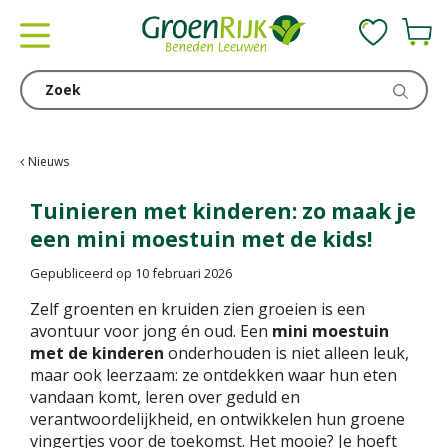
G
a
n
a
a
r
c
Nieuws
o
n
Tuinieren met kinderen: zo maak je
t
een mini moestuin met de kids!
e
n
Gepubliceerd op
10 februari 2026
t
Zelf groenten en kruiden zien groeien is een
avontuur voor jong én oud. Een
mini moestuin
met de kinderen
onderhouden is niet alleen leuk,
maar ook leerzaam: ze ontdekken waar hun eten
vandaan komt, leren over geduld en
verantwoordelijkheid, en ontwikkelen hun groene
vingertjes voor de toekomst. Het mooie? Je hoeft