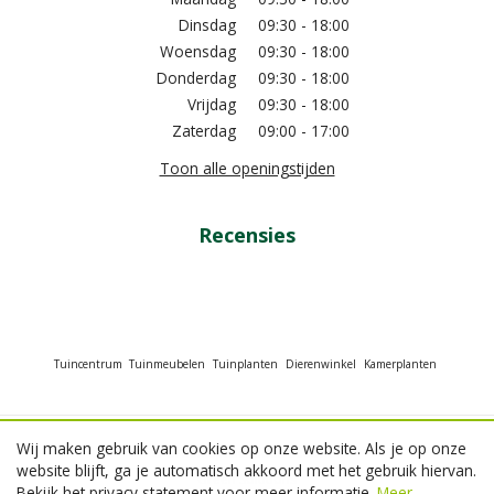
Dinsdag
09:30 - 18:00
Woensdag
09:30 - 18:00
Donderdag
09:30 - 18:00
Vrijdag
09:30 - 18:00
Zaterdag
09:00 - 17:00
Toon alle openingstijden
Recensies
Tuincentrum
Tuinmeubelen
Tuinplanten
Dierenwinkel
Kamerplanten
Wij maken gebruik van cookies op onze website. Als je op onze
© GroenRijk Beneden Leeuwen
website blijft, ga je automatisch akkoord met het gebruik hiervan.
Green Solutions
Bekijk het privacy statement voor meer informatie.
Meer