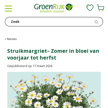
G
a
n
a
a
r
c
Nieuws
o
n
Struikmargriet– Zomer in bloei van
t
voorjaar tot herfst
e
n
Gepubliceerd op
17 maart 2026
t