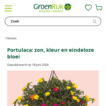
G
a
n
a
a
r
c
Nieuws
o
n
Portulaca: zon, kleur en eindeloze
t
bloei
e
n
Gepubliceerd op
18 juni 2026
t