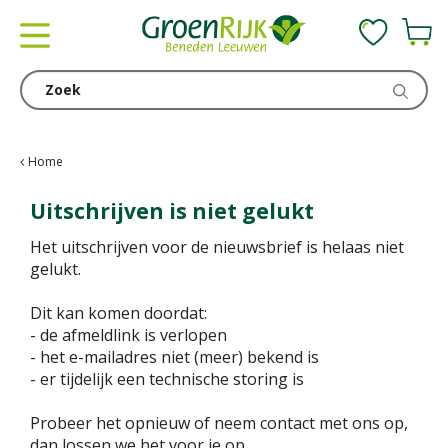
G
a
n
a
a
r
c
Home
o
n
Uitschrijven is niet gelukt
t
Het uitschrijven voor de nieuwsbrief is helaas niet
e
gelukt.
n
t
Dit kan komen doordat:
- de afmeldlink is verlopen
- het e-mailadres niet (meer) bekend is
- er tijdelijk een technische storing is
Probeer het opnieuw of neem contact met ons op,
dan lossen we het voor je op.