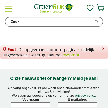
G
a
n
a
a
r
c
o
x
Fout!
De opgevraagde productpagina is tijdelijk
n
uitgeschakeld. Ga terug naar het
overzicht
.
t
e
n
t
Onze nieuwsbrief ontvangen? Meld je aan!
Ontvang ongeveer 1x per week onze nieuwsbrief met acties,
nieuws & activiteiten!
We slaan uw gegevens op conform onze
privacy policy
.
Voornaam
E-mailadres