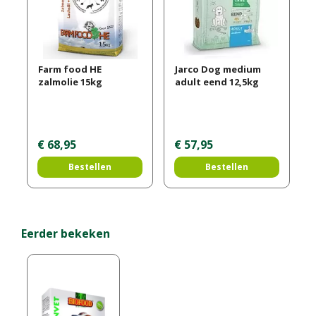
Farm food HE
Jarco Dog medium
zalmolie 15kg
adult eend 12,5kg
€
68
,
95
€
57
,
95
Bestellen
Bestellen
Eerder bekeken