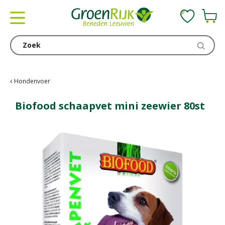
G
a
n
a
a
r
c
Hondenvoer
o
n
Biofood schaapvet mini zeewier 80st
t
e
n
t