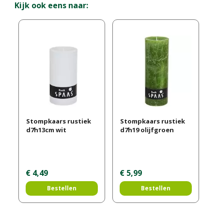
Kijk ook eens naar:
Stompkaars rustiek
Stompkaars rustiek
d7h13cm wit
d7h19 olijfgroen
€
4
,
49
€
5
,
99
Bestellen
Bestellen