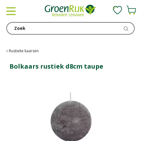
G
a
n
a
a
r
c
Rustieke kaarsen
o
n
Bolkaars rustiek d8cm taupe
t
e
n
t