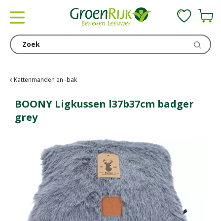
G
a
n
a
a
r
c
Kattenmanden en -bak
o
n
BOONY Ligkussen l37b37cm badger
t
grey
e
n
t