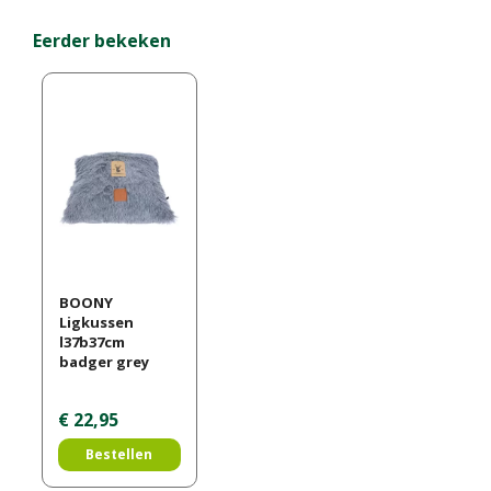
Eerder bekeken
BOONY
Ligkussen
l37b37cm
badger grey
€
22
,
95
Bestellen