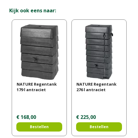
Kijk ook eens naar:
NATURE Regentank
NATURE Regentank
179 l antraciet
276 l antraciet
€
168
,
00
€
225
,
00
Bestellen
Bestellen