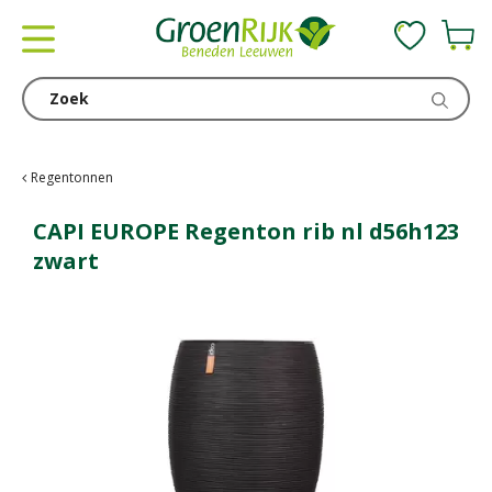
G
a
n
a
a
r
c
Regentonnen
o
n
CAPI EUROPE Regenton rib nl d56h123
t
zwart
e
n
t