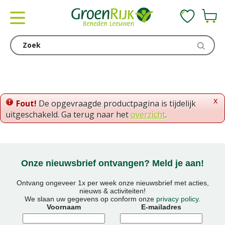
G
a
n
a
a
r
c
o
x
Fout!
De opgevraagde productpagina is tijdelijk
n
uitgeschakeld. Ga terug naar het
overzicht
.
t
e
n
t
Onze nieuwsbrief ontvangen? Meld je aan!
Ontvang ongeveer 1x per week onze nieuwsbrief met acties,
nieuws & activiteiten!
We slaan uw gegevens op conform onze
privacy policy
.
Voornaam
E-mailadres