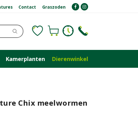
atures
Contact
Graszoden
Kamerplanten
Dierenwinkel
ature Chix meelwormen