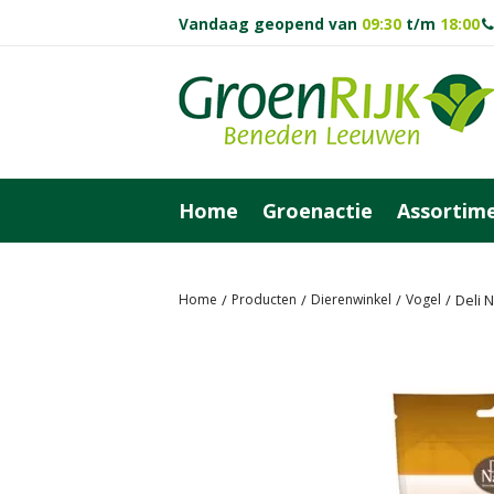
Vandaag geopend van
09:30
t/m
18:00
Ga
naar
content
Home
Groenactie
Assortim
Home
Producten
Dierenwinkel
Vogel
Deli 