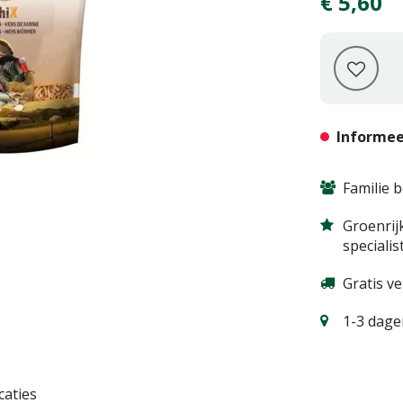
€
5
,
60
Informee
Familie b
Groenrij
specialis
Gratis v
1-3 dagen
caties