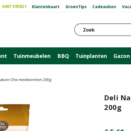
0487 595821
Klantenkaart
GroenTips
Cadeaubon
Vac
ent
Tuinmeubelen
BBQ
Tuinplanten
Gazon
Nature Chix meelwormen 200g
Deli N
200g