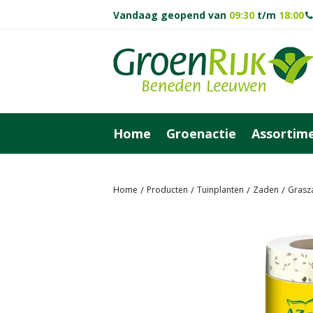
Vandaag geopend van
09:30
t/m
18:00
Ga
naar
content
Home
Groenactie
Assortim
Home
Producten
Tuinplanten
Zaden
Grasz