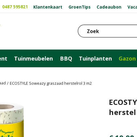
0487 595821
Klantenkaart
GroenTips
Cadeaubon
Vac
ent
Tuinmeubelen
BBQ
Tuinplanten
Gazon
aad
ECOSTYLE Soweazy graszaad herstelrol 3 m2
ECOSTY
herstel