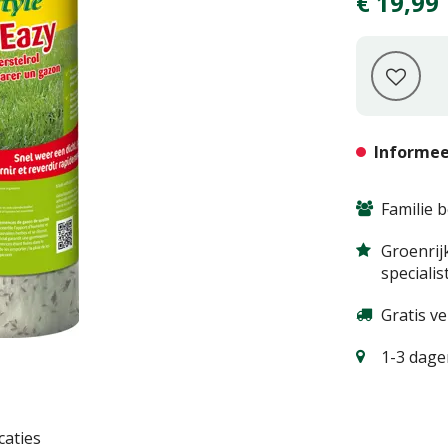
€
19
,
99
Informee
Familie b
Groenrij
specialis
Gratis v
1-3 dagen
caties