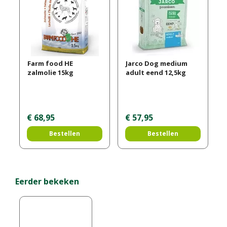
Farm food HE
Jarco Dog medium
zalmolie 15kg
adult eend 12,5kg
€
68
,
95
€
57
,
95
Bestellen
Bestellen
Eerder bekeken