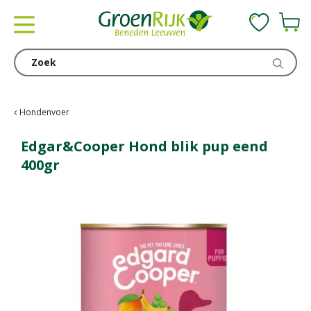
G
a
n
a
a
r
c
Hondenvoer
o
n
Edgar&Cooper Hond blik pup eend
t
400gr
e
n
t