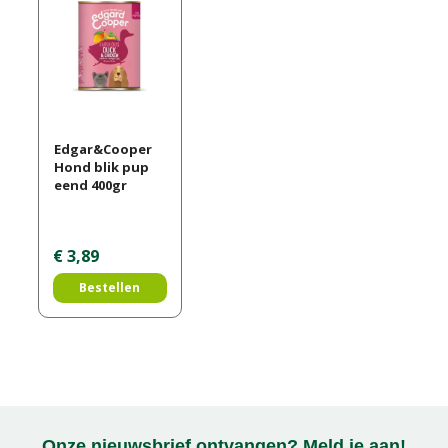
Edgar&Cooper
Hond blik pup
eend 400gr
€
3
,
89
Bestellen
Onze nieuwsbrief ontvangen? Meld je aan!