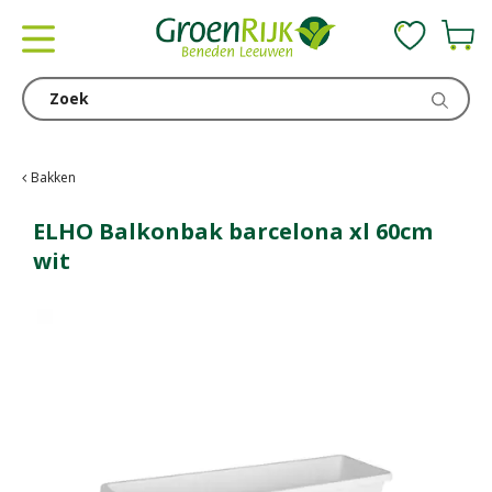
G
a
n
a
a
r
c
Bakken
o
n
ELHO Balkonbak barcelona xl 60cm
t
wit
e
n
t