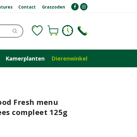
atures
Contact
Graszoden
Kamerplanten
Dierenwinkel
ood Fresh menu
ees compleet 125g