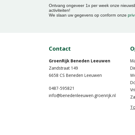
Ontvang ongeveer 1x per week onze nieuwsbr
activiteiten!
We slaan uw gegevens op conform onze
priv
Contact
O
GroenRijk Beneden Leeuwen​
M
Zandstraat 149
Di
6658 CS Beneden Leeuwen
W
Do
0487-595821
Vr
info@benedenleeuwen.groenrijk.nl
Za
To