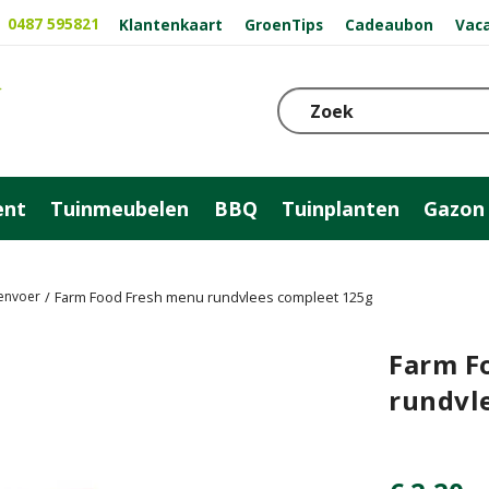
0487 595821
Klantenkaart
GroenTips
Cadeaubon
Vac
ent
Tuinmeubelen
BBQ
Tuinplanten
Gazon
envoer
Farm Food Fresh menu rundvlees compleet 125g
Farm F
rundvl