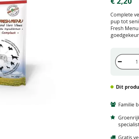
€
2
,
20
Complete ve
pup tot seni
Fresh Menu 
goedgekeurd
Dit produ
Familie b
Groenrij
specialis
Gratis v