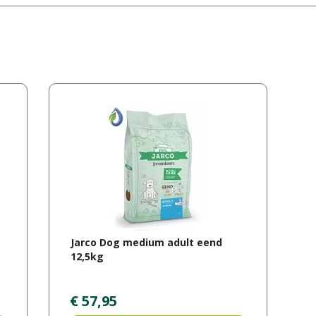
Jarco Dog medium adult eend
12,5kg
€
57
,
95