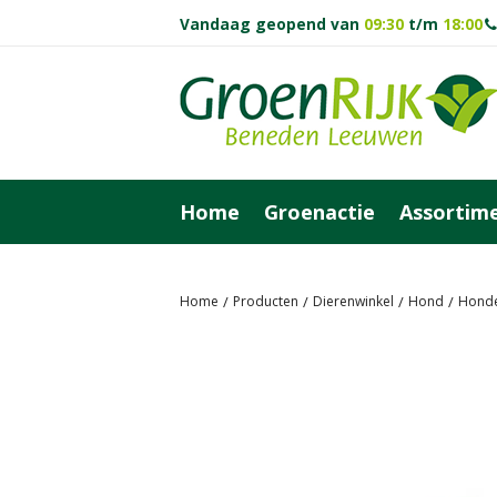
Vandaag geopend van
09:30
t/m
18:00
Ga
naar
content
Home
Groenactie
Assortim
Home
Producten
Dierenwinkel
Hond
Hond