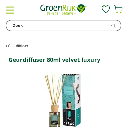
G
a
n
a
a
r
c
Geurdiffuser
o
n
Geurdiffuser 80ml velvet luxury
t
e
n
t