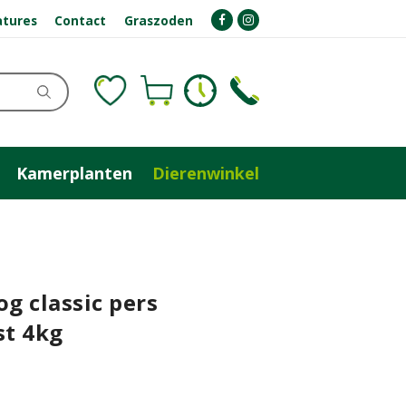
atures
Contact
Graszoden
Kamerplanten
Dierenwinkel
og classic pers
st 4kg