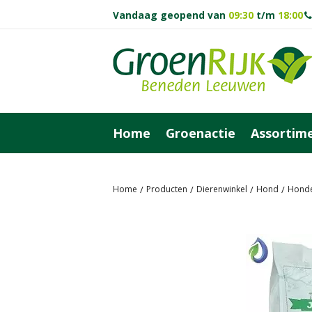
Vandaag geopend van
09:30
t/m
18:00
Ga
naar
content
Home
Groenactie
Assortim
Home
Producten
Dierenwinkel
Hond
Hond