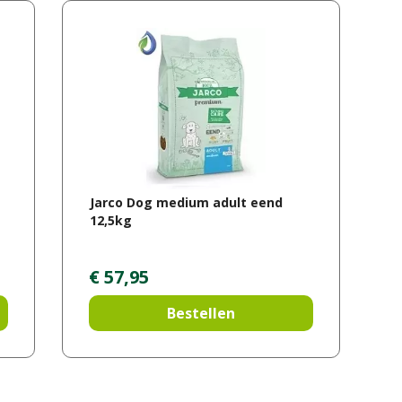
Jarco Dog medium adult eend
12,5kg
€
57
,
95
Bestellen