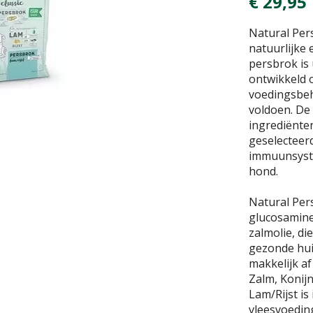
€
29
,
95
Natural Per
natuurlijke
persbrok is 
ontwikkeld 
voedingsbeh
voldoen. De
ingrediënten
geselecteer
immuunsyste
hond.
Natural Per
glucosamine,
zalmolie, di
gezonde hui
makkelijk af
Zalm, Konij
Lam/Rijst is
vleesvoedin