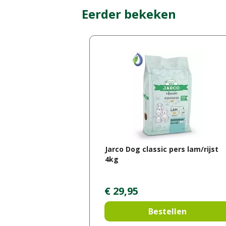
Eerder bekeken
Jarco Dog classic pers lam/rijst
4kg
€
29
,
95
Bestellen