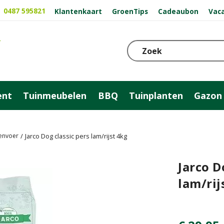
0487 595821
Klantenkaart
GroenTips
Cadeaubon
Vac
ent
Tuinmeubelen
BBQ
Tuinplanten
Gazon
envoer
Jarco Dog classic pers lam/rijst 4kg
Jarco D
lam/rij