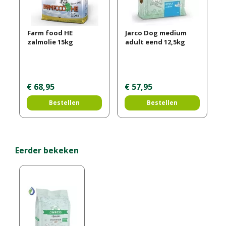
Farm food HE
Jarco Dog medium
zalmolie 15kg
adult eend 12,5kg
€
68
,
95
€
57
,
95
Bestellen
Bestellen
Eerder bekeken