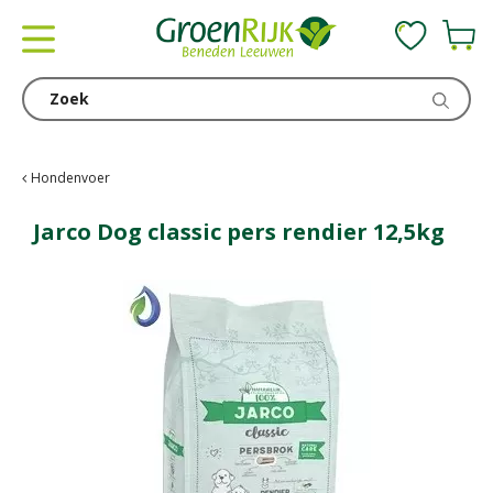
G
a
n
a
a
r
c
Hondenvoer
o
n
Jarco Dog classic pers rendier 12,5kg
t
e
n
t